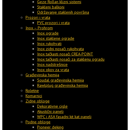
Geze Rollan klizni sistemi
Stakleni balkoni
Održavanje staklenih površina
Prozori i vrata
PVC prozori i vrata
Inox – Prohrom
Inox ograde
Inox staklene ograde
Inox rukohvati
Inox zidni nosači rukohvata
Inox tačkasti nosači CREA-POINT
Inox tačkasti nosači za staklenu ogradu
Inox nadstrešnice
Inox okov za vrata
Građevinska hemija
Soudal građevinska hemija
Rawlplug građevinska hemija
Roletne
Komarnici
Zidne obloge
Dekorativne cigle
Akustični paneli
WPC i ASA fasadni kit kat paneli
Podne obloge
Pioneer deking