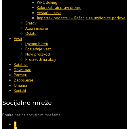
WPC deking
Kako izabrati pravi deking
Veštačka trava
Impertek pedestali – Rešenja za uzdignute podove
Šrafovi
Alati i mašine
Ostalo
Vesti
Lyctum bilten
Poslednje vesti
Novi proizvodi
Proizvodi na akciji
Katalozi
Download
Partneri
Zaposlenje
O nama
Kontakt
Socijalne mreže
Pratite nas na socijalnim mrežama