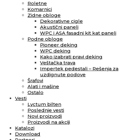
Roletne
Komarnici
Zidne obloge
Dekorativne cigle
Akustični paneli
WPC i ASA fasadni kit kat paneli
Podne obloge
Pioneer deking
WPC deking
Kako izabrati pravi deking
Veštačka trava
Impertek pedestali – Rešenja za
uzdignute podove
Šrafovi
Alati i mašine
Ostalo
Vesti
Lyctum bilten
Poslednje vesti
Novi proizvodi
Proizvodi na akciji
Katalozi
Download
Partneri