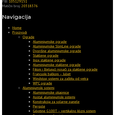
PIB:
105129151
Matični broj:
20318376
Navigacija
Home
Proizvodi
Ograde
Aluminijumske ograde
Aluminijumske SlimLine ograde
Dvorišne aluminijumske ograde
Staklene ograde
Inox staklene ograde
Aluminijumske staklene ograde
Fiksni i štelujući nosači za staklene ograde
Francuski balkoni – Juliet
Windstop sistemi za zaštitu od vetra
WPC ograde
Aluminijumski sistemi
Aluminijumske okapnice
Asistal aluminijumski sistemi
Konstrukcija za solarne panele
Pergole
Giljotine G100T – vertikalno klizni sistem