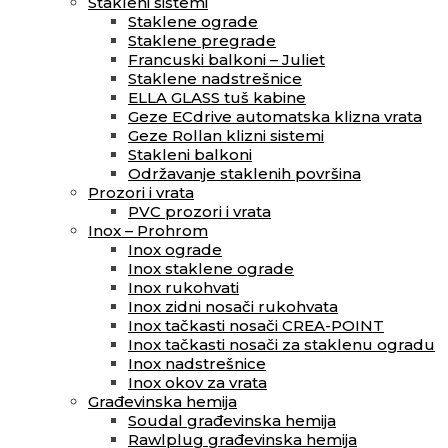
Stakleni sistemi
Staklene ograde
Staklene pregrade
Francuski balkoni – Juliet
Staklene nadstrešnice
ELLA GLASS tuš kabine
Geze ECdrive automatska klizna vrata
Geze Rollan klizni sistemi
Stakleni balkoni
Održavanje staklenih površina
Prozori i vrata
PVC prozori i vrata
Inox – Prohrom
Inox ograde
Inox staklene ograde
Inox rukohvati
Inox zidni nosači rukohvata
Inox tačkasti nosači CREA-POINT
Inox tačkasti nosači za staklenu ogradu
Inox nadstrešnice
Inox okov za vrata
Građevinska hemija
Soudal građevinska hemija
Rawlplug građevinska hemija