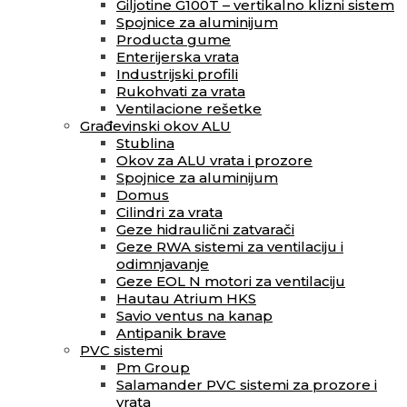
Giljotine G100T – vertikalno klizni sistem
Spojnice za aluminijum
Producta gume
Enterijerska vrata
Industrijski profili
Rukohvati za vrata
Ventilacione rešetke
Građevinski okov ALU
Stublina
Okov za ALU vrata i prozore
Spojnice za aluminijum
Domus
Cilindri za vrata
Geze hidraulični zatvarači
Geze RWA sistemi za ventilaciju i
odimnjavanje
Geze EOL N motori za ventilaciju
Hautau Atrium HKS
Savio ventus na kanap
Antipanik brave
PVC sistemi
Pm Group
Salamander PVC sistemi za prozore i
vrata