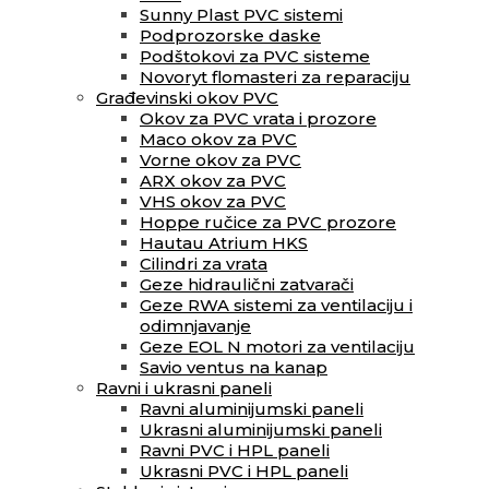
Sunny Plast PVC sistemi
Podprozorske daske
Podštokovi za PVC sisteme
Novoryt flomasteri za reparaciju
Građevinski okov PVC
Okov za PVC vrata i prozore
Maco okov za PVC
Vorne okov za PVC
ARX okov za PVC
VHS okov za PVC
Hoppe ručice za PVC prozore
Hautau Atrium HKS
Cilindri za vrata
Geze hidraulični zatvarači
Geze RWA sistemi za ventilaciju i
odimnjavanje
Geze EOL N motori za ventilaciju
Savio ventus na kanap
Ravni i ukrasni paneli
Ravni aluminijumski paneli
Ukrasni aluminijumski paneli
Ravni PVC i HPL paneli
Ukrasni PVC i HPL paneli