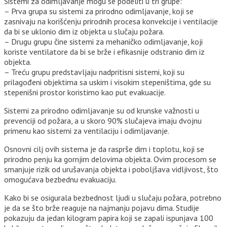
Sistemi za odimljavanje mogu se podeliti u tri grupe:
– Prva grupa su sistemi za prirodno odimljavanje, koji se
zasnivaju na korišćenju prirodnih procesa konvekcije i ventilacije
da bi se uklonio dim iz objekta u slučaju požara.
– Drugu grupu čine sistemi za mehaničko odimljavanje, koji
koriste ventilatore da bi se brže i efikasnije odstranio dim iz
objekta.
– Treću grupu predstavljaju nadpritisni sistemi, koji su
prilagođeni objektima sa uskim i visokim stepeništima, gde su
stepenišni prostor koristimo kao put evakuacije.
Sistemi za prirodno odimljavanje su od krunske važnosti u
prevenciji od požara, a u skoro 90% slučajeva imaju dvojnu
primenu kao sistemi za ventilaciju i odimljavanje.
Osnovni cilj ovih sistema je da rasprše dim i toplotu, koji se
prirodno penju ka gornjim delovima objekta. Ovim procesom se
smanjuje rizik od urušavanja objekta i poboljšava vidljivost, što
omogućava bezbednu evakuaciju.
Kako bi se osigurala bezbednost ljudi u slučaju požara, potrebno
je da se što brže reaguje na najmanju pojavu dima. Studije
pokazuju da jedan kilogram papira koji se zapali ispunjava 100