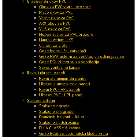
Građevinski okov PVC
Okov za PVC vrata i prozore
Maco okov za PVC
Vorne okov za PVC
ARX okov za PVC
VHS okov za PVC
Hoppe ručice za PVC prozore
Hautau Atrium HKS
Cilindri za vrata
Geze hidraulični zatvarači
Geze RWA sistemi za ventilaciju i odimnjavanje
Geze EOL N motori za ventilaciju
Savio ventus na kanap
Ravni i ukrasni paneli
Ravni aluminijumski paneli
Ukrasni aluminijumski paneli
Ravni PVC i HPL paneli
Ukrasni PVC i HPL paneli
Stakleni sistemi
Staklene ograde
Staklene pregrade
Francuski balkoni – Juliet
Staklene nadstrešnice
ELLA GLASS tuš kabine
Geze ECdrive automatska klizna vrata