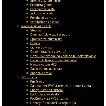
Spojnice za aluminijum
Producta gume
Enterijerska vrata
Industrijski profili
Rukohvati za vrata
Ventilacione rešetke
Građevinski okov ALU
Stublina
Okov za ALU vrata i prozore
Spojnice za aluminijum
Domus
Cilindri za vrata
Geze hidraulični zatvarači
Geze RWA sistemi za ventilaciju i odimnjavanje
Geze EOL N motori za ventilaciju
Hautau Atrium HKS
Savio ventus na kanap
Antipanik brave
PVC sistemi
Pm Group
Salamander PVC sistemi za prozore i vrata
Sunny Plast PVC sistemi
Podprozorske daske
Podštokovi za PVC sisteme
Novoryt flomasteri za reparaciju