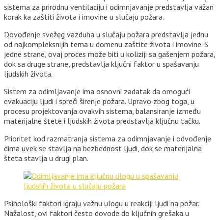
sistema za prirodnu ventilaciju i odimnjavanje predstavlja važan
korak ka zaštiti života i imovine u slučaju požara.
Dovođenje svežeg vazduha u slučaju požara predstavlja jednu
od najkompleksnijih tema u domenu zaštite života i imovine. S
jedne strane, ovaj proces može biti u koliziji sa gašenjem požara,
dok sa druge strane, predstavlja ključni faktor u spašavanju
ljudskih života.
Sistem za odimljavanje ima osnovni zadatak da omogući
evakuaciju ljudi i spreči širenje požara. Upravo zbog toga, u
procesu projektovanja ovakvih sistema, balansiranje između
materijalne štete i ljudskih života predstavlja ključnu tačku.
Prioritet kod razmatranja sistema za odimnjavanje i odvođenje
dima uvek se stavlja na bezbednost ljudi, dok se materijalna
šteta stavlja u drugi plan.
Psihološki faktori igraju važnu ulogu u reakciji ljudi na požar.
Nažalost, ovi faktori često dovode do ključnih grešaka u