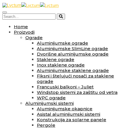
Home
Proizvodi
Ograde
Aluminijumske ograde
Aluminijumske SlimLine ograde
Dvorišne aluminijumske ograde
Staklene ograde
Inox staklene ograde
Aluminijumske staklene ograde
Fiksni i štelujući nosači za staklene
ograde
Francuski balkoni – Juliet
Windstop sistemi za zaštitu od vetra
WPC ograde
Aluminijumski sistemi
Aluminijumske okapnice
Asistal aluminijumski sistemi
Konstrukcija za solarne panele
Pergole