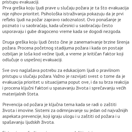
pristupu evakuaciji.
Prva greška koju ljudi prave u slučaju požara je ta što evakuacija
nije njihov prioritet. Psihološka istraživanja pokazuju da je prvi
refleks ljudi na požar zapravo radoznalost. Ovo ponašanje je
poznato i u saobraćaju, kada učesnici u saobraćaju često
usporavaju i gube dragoceno vreme kada se dogodi nezgoda.
Druga greška koju ljudi često čine je zanemarivanje brzine širenja
požara. Procena početnog stadijuma požara i kada on postaje
ozbiljan je loša kod većine ljudi, a vreme je kritičan faktor koji
odlučuje o uspešnoj evakuaciji.
Sve ovo naglašava potrebu za edukacijom ljudi o pravilnom
pristupu u slučaju požara. Važno je razvijati svest o tome da je
evakuacija prioritet u situacijama poput ove, i da su brza reakcija
i procena ključni faktori u spasavanju života i sprečavanju većih
materijalnih šteta.
Prevencija od požara je ključna tema kada se radi o zaštiti
života i imovine. Sistemi za odimnjavanje su jedan od najvažnijih
aspekata prevencije, koji igraju ulogu i u zaštiti od požara i u
spašavanju ljudskih života.