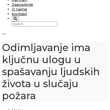
Zaposlenje
O nama
Kontakt
Odimljavanje ima
ključnu ulogu u
spašavanju ljudskih
života u slučaju
požara