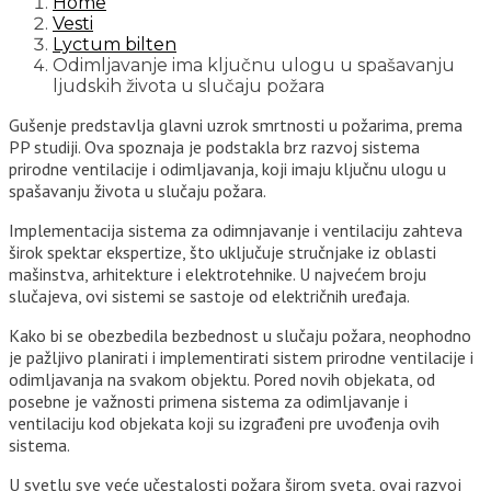
Home
Vesti
Lyctum bilten
Odimljavanje ima ključnu ulogu u spašavanju
ljudskih života u slučaju požara
Gušenje predstavlja glavni uzrok smrtnosti u požarima, prema
PP studiji. Ova spoznaja je podstakla brz razvoj sistema
prirodne ventilacije i odimljavanja, koji imaju ključnu ulogu u
spašavanju života u slučaju požara.
Implementacija sistema za odimnjavanje i ventilaciju zahteva
širok spektar ekspertize, što uključuje stručnjake iz oblasti
mašinstva, arhitekture i elektrotehnike. U najvećem broju
slučajeva, ovi sistemi se sastoje od električnih uređaja.
Kako bi se obezbedila bezbednost u slučaju požara, neophodno
je pažljivo planirati i implementirati sistem prirodne ventilacije i
odimljavanja na svakom objektu. Pored novih objekata, od
posebne je važnosti primena sistema za odimljavanje i
ventilaciju kod objekata koji su izgrađeni pre uvođenja ovih
sistema.
U svetlu sve veće učestalosti požara širom sveta, ovaj razvoj