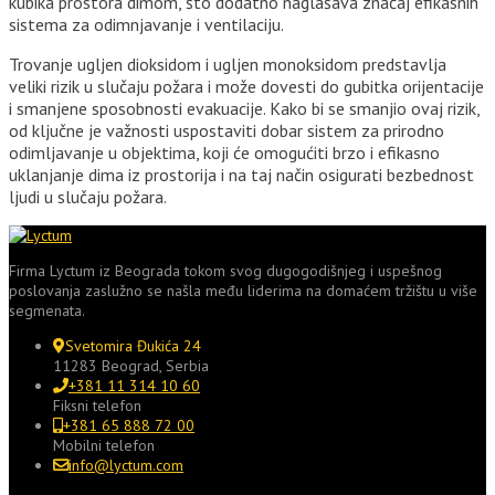
kubika prostora dimom, što dodatno naglašava značaj efikasnih
sistema za odimnjavanje i ventilaciju.
Trovanje ugljen dioksidom i ugljen monoksidom predstavlja
veliki rizik u slučaju požara i može dovesti do gubitka orijentacije
i smanjene sposobnosti evakuacije. Kako bi se smanjio ovaj rizik,
od ključne je važnosti uspostaviti dobar sistem za prirodno
odimljavanje u objektima, koji će omogućiti brzo i efikasno
uklanjanje dima iz prostorija i na taj način osigurati bezbednost
ljudi u slučaju požara.
Firma Lyctum iz Beograda tokom svog dugogodišnjeg i uspešnog
poslovanja zaslužno se našla među liderima na domaćem tržištu u više
segmenata.
Svetomira Đukića 24
11283 Beograd, Serbia
+381 11 314 10 60
Fiksni telefon
+381 65 888 72 00
Mobilni telefon
info@lyctum.com