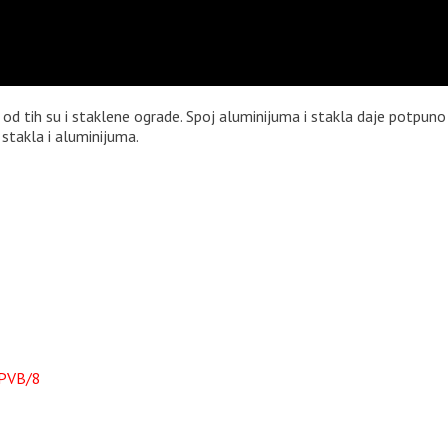
 tih su i staklene ograde. Spoj aluminijuma i stakla daje potpuno 
stakla i aluminijuma.
2PVB/8