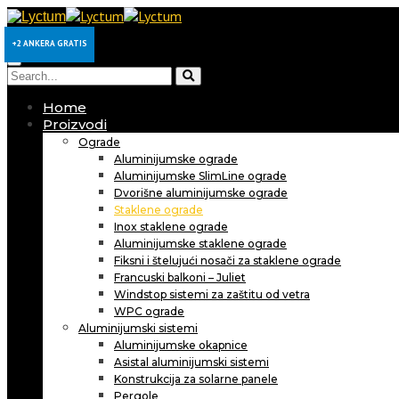
+2 ANKERA GRATIS
+2 ANKERA GRATIS
Home
Proizvodi
Ograde
Aluminijumske ograde
Aluminijumske SlimLine ograde
Dvorišne aluminijumske ograde
Staklene ograde
Inox staklene ograde
Aluminijumske staklene ograde
Fiksni i štelujući nosači za staklene ograde
Francuski balkoni – Juliet
Windstop sistemi za zaštitu od vetra
WPC ograde
Aluminijumski sistemi
Aluminijumske okapnice
Asistal aluminijumski sistemi
Konstrukcija za solarne panele
Pergole