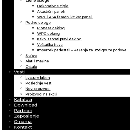
Zidne obloge
Dekorativne cigle
Akustični paneli
WPC i ASA fasadni kit kat paneli
Podne obloge
Pioneer deking
WPC deking
Kako izabrati pravi deking
Veštačka trava
Impertek pedestali – Rešenja za uzdignute podove
Šrafovi
Alati i mašine
Ostalo
Vesti
Lyctum bilten
Poslednje vesti
Novi proizvodi
Proizvodi na akciji
Katalozi
Download
Partneri
Zaposlenje
O nama
Kontakt