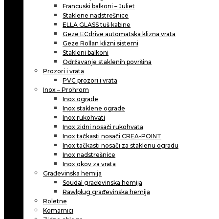
Francuski balkoni – Juliet
Staklene nadstrešnice
ELLA GLASS tuš kabine
Geze ECdrive automatska klizna vrata
Geze Rollan klizni sistemi
Stakleni balkoni
Održavanje staklenih površina
Prozori i vrata
PVC prozori i vrata
Inox – Prohrom
Inox ograde
Inox staklene ograde
Inox rukohvati
Inox zidni nosači rukohvata
Inox tačkasti nosači CREA-POINT
Inox tačkasti nosači za staklenu ogradu
Inox nadstrešnice
Inox okov za vrata
Građevinska hemija
Soudal građevinska hemija
Rawlplug građevinska hemija
Roletne
Komarnici