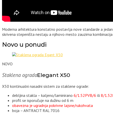
Moderna arhitektura konstatno postavlja nove standarde a jedan od
skrivena stepeništa nestaju a njihovo mesto zauzima kombinacija 
Novo u ponudi
NOVO
Staklena ograda
Elegant X50
X50 kontinualni nasadni sistem za staklene ograde:
debljina stakla – kaljeno/laminirano
6/1.52PVB/6
ili
8/1.5
profil se isporučuje na dužinu od 6 m
obavezna je ugradnja pokrivne lajsne/rukohvata
boja – ANTRACIT RAL 7016