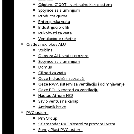
Giljotine G100T – vertikalno klizni sistem
Spojnice za aluminijum
Producta gume
Enterijerska vrata
Industrijski profili
Rukohvati za vrata
Ventilacione rešetke
Građevinski okov ALU
Stublina
Okov za ALU vrata i prozore
Spojnice za aluminijum
Domus
Cilindri za vrata
Geze hidraulični zatvarači
Geze RWA sistemi za ventilaciju i odimnjavanje
Geze EOL N motori za ventilaciju
Hautau Atrium HKS
Savio ventus na kanap
Antipanik brave
PVC sistemi
Pm Group
Salamander PVC sistemi za prozore i vrata
Sunny Plast PVC sistemi