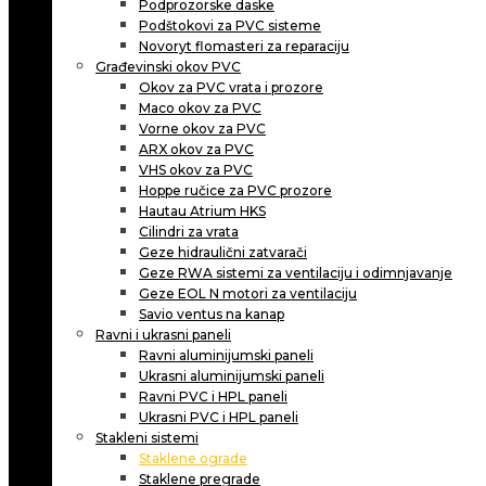
Podprozorske daske
Podštokovi za PVC sisteme
Novoryt flomasteri za reparaciju
Građevinski okov PVC
Okov za PVC vrata i prozore
Maco okov za PVC
Vorne okov za PVC
ARX okov za PVC
VHS okov za PVC
Hoppe ručice za PVC prozore
Hautau Atrium HKS
Cilindri za vrata
Geze hidraulični zatvarači
Geze RWA sistemi za ventilaciju i odimnjavanje
Geze EOL N motori za ventilaciju
Savio ventus na kanap
Ravni i ukrasni paneli
Ravni aluminijumski paneli
Ukrasni aluminijumski paneli
Ravni PVC i HPL paneli
Ukrasni PVC i HPL paneli
Stakleni sistemi
Staklene ograde
Staklene pregrade