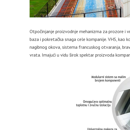
Otpočinjanje proizvodnje mehanizma za prozore i vra
baza i pokretačka snaga cele kompanije. VHS, kao ko
nagibnog okova, sistema francuskog otvaranja, brav
vrata. Imajući u vidu širok spektar proizvoda kompa