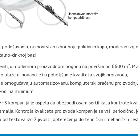
odešavanja, raznovrstan izbor boje pokrivnih kapa, moderan izgle
alno-cinknoj bazi.
enih, u modernom proizvodnom pogonu na površini od 6600 m². Pra
ulaže u inovancije i u poboljšanje kvaliteta svojih proizvoda,
je omogućavaju automatizovanu, kompjuterski praćenu proizvodnju
vodi na minimum.
VHS kompanija je uspela da obezbedi osam sertifikata kontrole kva
emalja. Kontrola kvaliteta proizvoda kompanije se vrši periodično, 
 od testova izdržljivosti, opterećenja do tehničkih i mehaničkih tes