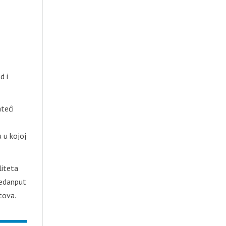
d i
teći
 u kojoj
liteta
jedanput
tova.