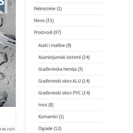
Nekretnine
(1)
Novo
(31)
Proizvodi
(97)
Alati i mašine
(9)
Aluminijumski sistemi
(24)
Građevinska hemija
(3)
Građevinski okov ALU
(14)
Građevinski okov PVC
(14)
Inox
(8)
Komarnici
(1)
Ograde
(12)
0.06.2025.