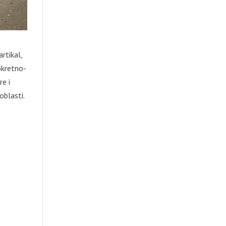
rtikal,
okretno-
e i
oblasti.