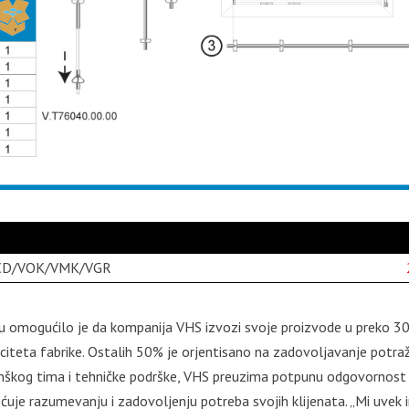
VCD/VOK/VMK/VGR
u omogućilo je da kompanija VHS izvozi svoje proizvode u preko 3
iteta fabrike. Ostalih 50% je orjentisano na zadovoljavanje potra
nškog tima i tehničke podrške, VHS preuzima potpunu odgovornost
većuje razumevanju i zadovoljenju potreba svojih klijenata. „Mi uve