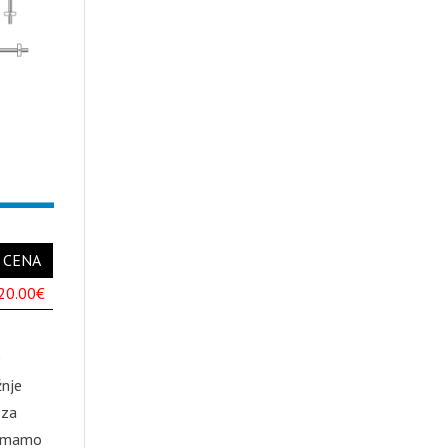
CENA
20.00€
0
žnje
 za
k imamo