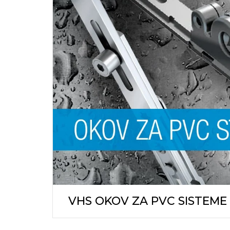
KOMARNI
ZIDNE O
PODNE 
ŠRAFOVI
ALATI I M
OSTALO
VHS OKOV ZA PVC SISTEME