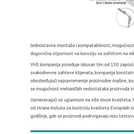
Jednostavna montaža i kompatabilnost, mogućnost p
dugoročna otpornost na koroziju sa zaštitom na alk
VHS kompanija poseduje iskusan tim od 150 zaposl
svakodnevne zahteve klijenata, kompanija konstatno 
obezbeđujući najsavremenije proizvodne mašine, ko
se mogućnost mehaničkih nedostataka proizvoda s
Usmeravajući se uglavnom na više nivoe kvaliteta, 
od strane instuta za kontrolu kvaliteta Evropskih z
godišnje, gde se proizvodi podrvrgavaju nizu testova