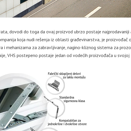
ta, dovodi do toga da ovaj proizvod ubrzo postaje najprodavaniji a
mpanija koja nudi rešenja iz oblasti građevinarstva, je proizvođač 
a i mehanizama za zabravljivanje, nagino-kliznog sistema za prozor
nije, VHS postepeno postaje jedan od vodećih proizvođača u svojoj 