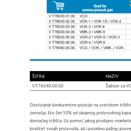
ŠIFRA
NAZIV
V.T76040.00.00
Šablon za 
Dostizanje konkurentne pozicije na svetskom tržišt
zemalja, što čini 50% od ukupnog proizvodnog kapac
domaćeg tržišta. Uz pomoć jakog prodajno-marketi
kvalitet svojih proizvoda, ali i posebnu pažnju pos