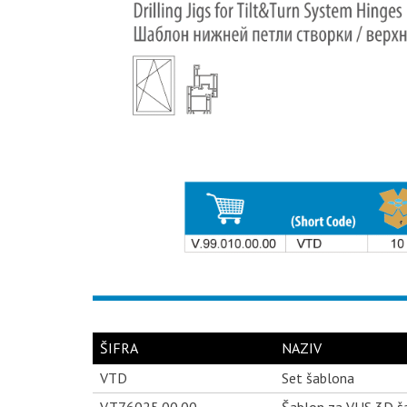
ŠIFRA
NAZIV
VTD
Set šablona
V.T76025.00.00
Šablon za VHS 3D š