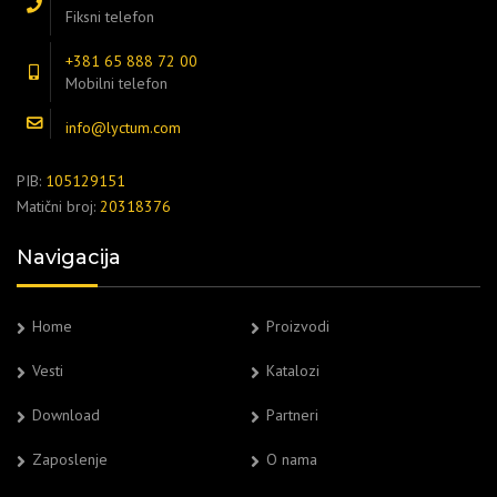
Fiksni telefon
+381 65 888 72 00
Mobilni telefon
info@lyctum.com
PIB:
105129151
Matični broj:
20318376
Navigacija
Home
Proizvodi
Vesti
Katalozi
Download
Partneri
Zaposlenje
O nama