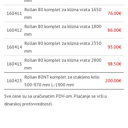
mm
Rollan 80 komplet za klizna vrata 1650
160411
76.00€
mm
Rollan 80 komplet za klizna vrata 1800
160412
86.00€
mm
Rollan 80 komplet za klizna vrata 2350
160414
93.00€
mm
Rollan 80 komplet za klizna vrata 2800
160415
98.50€
mm
Rollan 80NT komplet za stakleno krilo
160423
200.00€
500-970 mm L-1900 mm
Sve cene su sa uračunatim PDV-om. Plaćanje se vrši u
dinarskoj protivvrednosti.