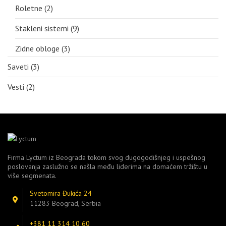
Roletne
(2)
Stakleni sistemi
(9)
Zidne obloge
(3)
Saveti
(3)
Vesti
(2)
Firma Lyctum iz Beograda tokom svog dugogodišnjeg i uspešnog
poslovanja zaslužno se našla među liderima na domaćem tržištu u
više segmenata.
Svetomira Đukića 24
11283 Beograd, Serbia
+381 11 314 10 60