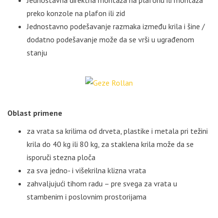
preko konzole na plafon ili zid
Jednostavno podešavanje razmaka između krila i šine /
dodatno podešavanje može da se vrši u ugrađenom
stanju
Oblast primene
za vrata sa krilima od drveta, plastike i metala pri težini
krila do 40 kg ili 80 kg, za staklena krila može da se
isporuči stezna ploča
za sva jedno- i višekrilna klizna vrata
zahvaljujući tihom radu – pre svega za vrata u
stambenim i poslovnim prostorijama