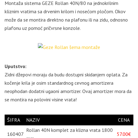
Montaža sistema GEZE Rollan 40N/80 na jednokrilnim
kliznim vratima sa drvenim krilom i nosećom pločom. Okov
može da se montira direktno na plafonu ili na zidu, odnosno
plafonu uz pomoć pričvrsne konzole.
Uputstvo:
Zidni džepovi moraju da budu dostupni skidanjem oplata. Za
kočenje krila je osim standardnog cevnog amortizera
neophodan dodatni ugaoni amortizer. Ovaj amortizer mora da
se montira na polovini visine vrata!
ŠIFRA
NAZIV
CENA
Rollan 40N komplet za klizna vrata 1800
160407
57.00€