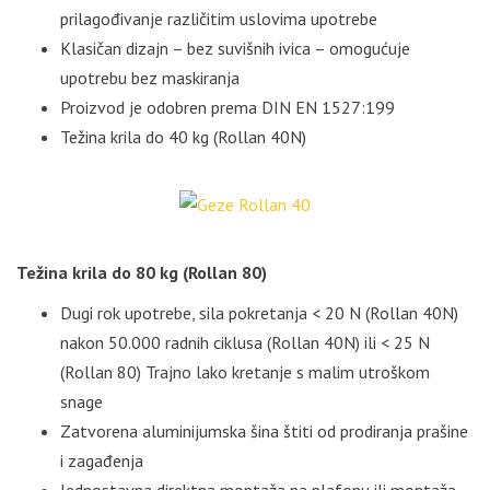
prilagođivanje različitim uslovima upotrebe
Klasičan dizajn – bez suvišnih ivica – omogućuje
upotrebu bez maskiranja
Proizvod je odobren prema DIN EN 1527:199
Težina krila do 40 kg (Rollan 40N)
Težina krila do 80 kg (Rollan 80)
Dugi rok upotrebe, sila pokretanja < 20 N (Rollan 40N)
nakon 50.000 radnih ciklusa (Rollan 40N) ili < 25 N
(Rollan 80) Trajno lako kretanje s malim utroškom
snage
Zatvorena aluminijumska šina štiti od prodiranja prašine
i zagađenja
Jednostavna direktna montaža na plafonu ili montaža