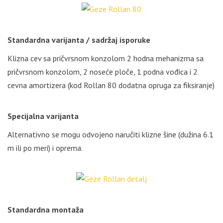
Standardna varijanta / sadržaj isporuke
Klizna cev sa pričvrsnom konzolom 2 hodna mehanizma sa
pričvrsnom konzolom, 2 noseće ploče, 1 podna vođica i 2
cevna amortizera (kod Rollan 80 dodatna opruga za fiksiranje)
Specijalna varijanta
Alternativno se mogu odvojeno naručiti klizne šine (dužina 6.1
m ili po meri) i oprema.
Standardna montaža