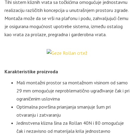
Tihi sistem kliznih vrata sa točkićima omogućuje jednostavnu
realizaciju različitih koncepcija u unutrašnjem prostoru zgrade.
Montaža može da se vrši na plafonu i podu, zahvaljujući čemu
je osigurana mogućnost upotrebe sistema, između ostalog
kao vrata za prolaze, pregradna i garderobna vrata.
Karakteristike proizvoda
Mali montažni prostor sa montažnom visinom od samo
29 mm omogućuje neproblematično ugrađivanje čak i pri
ograničenim uslovima
Optimalna površina prianjanja smanjuje šum pri
otvaranju i zatvaranju
Jedinstvena klizna šina za Rollan 40N i 80 omogućuje
čak i nezavisno od materijala krila jednostavno