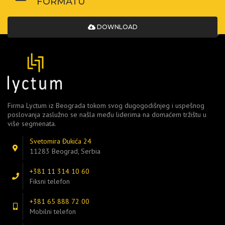
FORMATU
DOWNLOAD
Firma Lyctum iz Beograda tokom svog dugogodišnjeg i uspešnog
poslovanja zaslužno se našla među liderima na domaćem tržištu u
više segmenata.
Svetomira Đukića 24
11283 Beograd, Serbia
+381 11 314 10 60
Fiksni telefon
+381 65 888 72 00
Mobilni telefon