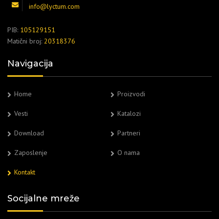
info@lyctum.com
PIB:
105129151
Matični broj:
20318376
Navigacija
Home
Proizvodi
Vesti
Katalozi
Download
Partneri
Zaposlenje
O nama
Kontakt
Socijalne mreže