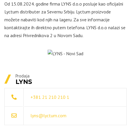
Od 15.08.2024. godine firma LYNS d.o.o posluje kao oficijalni
Lyctum distributer za Severnu Srbiju. Lyctum proizvode
možete nabaviti kod njih na lageru. Za sve informacije
kontaktirajte ih direktno putem telefona. LYNS d.o.o nalazi se
na adresi Privrednikova 2 u Novom Sadu.
Prodaja
LYNS
+381 21 210 210 1
lyns@lyctum.com