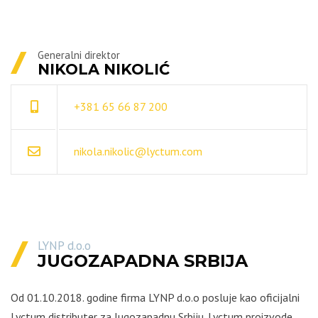
Generalni direktor
NIKOLA NIKOLIĆ
+381 65 66 87 200
nikola.nikolic@lyctum.com
LYNP d.o.o
JUGOZAPADNA SRBIJA
Od 01.10.2018. godine firma LYNP d.o.o posluje kao oficijalni
Lyctum distributer za Jugozapadnu Srbiju. Lyctum proizvode