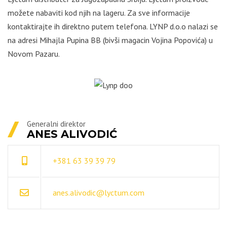
možete nabaviti kod njih na lageru. Za sve informacije
kontaktirajte ih direktno putem telefona. LYNP d.o.o nalazi se
na adresi Mihajla Pupina BB (bivši magacin Vojina Popovića) u
Novom Pazaru.
Generalni direktor
ANES ALIVODIĆ
+381 63 39 39 79
anes.alivodic@lyctum.com