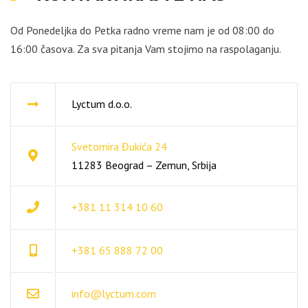
Od Ponedeljka do Petka radno vreme nam je od 08:00 do
16:00 časova. Za sva pitanja Vam stojimo na raspolaganju.
Lyctum d.o.o.
Svetomira Đukića 24
11283 Beograd – Zemun, Srbija
+381 11 314 10 60
+381 65 888 72 00
info@lyctum.com