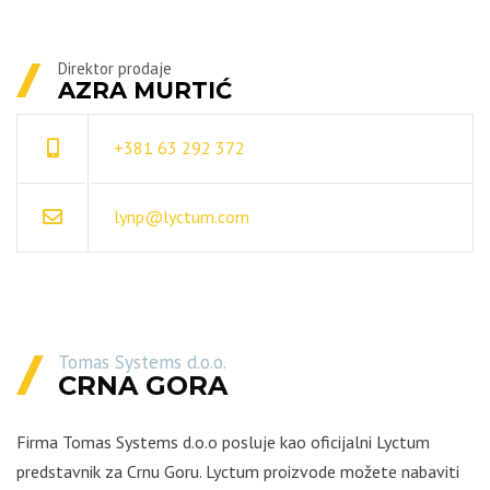
Direktor prodaje
AZRA MURTIĆ
+381 63 292 372
lynp@lyctum.com
Tomas Systems d.o.o.
CRNA GORA
Firma Tomas Systems d.o.o posluje kao oficijalni Lyctum
predstavnik za Crnu Goru. Lyctum proizvode možete nabaviti