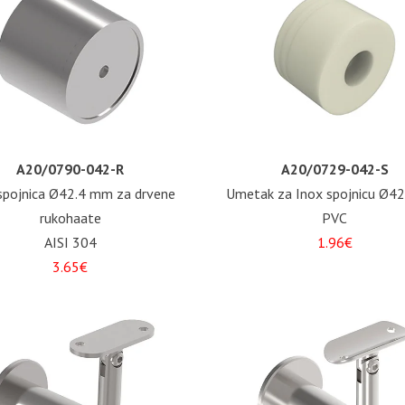
A20/0790-042-R
A20/0729-042-S
spojnica Ø42.4 mm za drvene
Umetak za Inox spojnicu Ø4
rukohaate
PVC
AISI 304
1.96€
3.65€