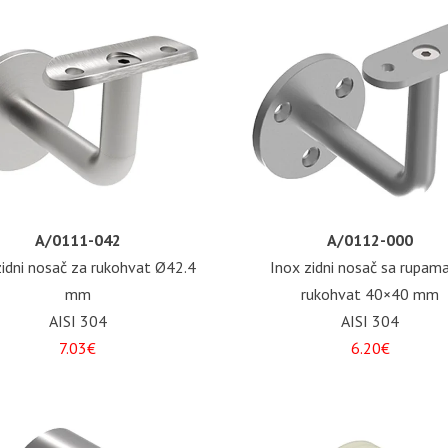
A/0111-042
A/0112-000
zidni nosač za rukohvat Ø42.4
Inox zidni nosač sa rupam
mm
rukohvat 40×40 mm
AISI 304
AISI 304
7.03€
6.20€