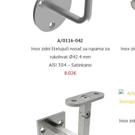
A/0116-042
Inox zidni štelujući nosač sa rupama za
Inox zi
rukohvat Ø42.4 mm
AISI 304 – Satinirano
8.02€
Inox zi