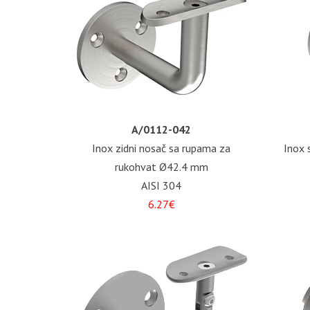
A/0112-042
Inox zidni nosač sa rupama za
Inox 
rukohvat Ø42.4 mm
AISI 304
6.27€