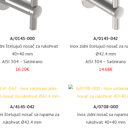
A/0145-000
A/0145-042
dni štelujući nosač za rukohvat
Inox zidni štelujući nosač za 
40×40 mm
Ø42.4 mm
AISI 304 – Satinirano
AISI 304 – Satinirano
16.20€
14.68€
A/4145-042
A/0708-000
dni štelujući nosač sa rupama za
Inox zidni nosač sa rupam
rukohvat Ø42.4 mm
rukohvat 40×40 mm