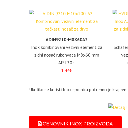
ADIN9210-M8X60A2
Inox kombinovani vezivni element za
Schäfer
zidni nosač rukohvata M8x60 mm
vez
AISI 304
1.44€
Ukoliko se koristi Inox spojnica potrebno je krajev
CENOVNIK INOX PROIZVODA