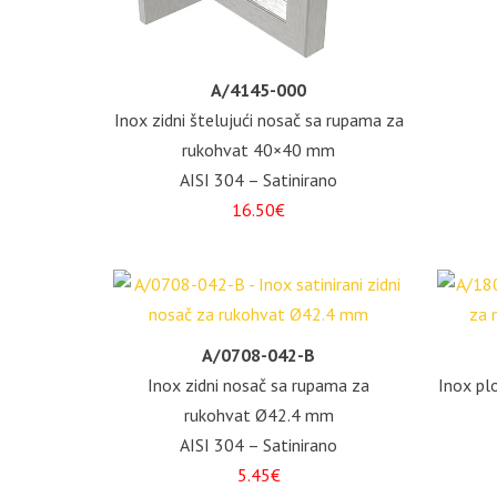
A/4145-000
Inox zidni štelujući nosač sa rupama za
rukohvat 40×40 mm
AISI 304 – Satinirano
16.50€
A/0708-042-B
Inox zidni nosač sa rupama za
Inox pl
rukohvat Ø42.4 mm
AISI 304 – Satinirano
5.45€