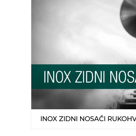
KOMARNI
ZIDNE O
PODNE 
ŠRAFOVI
ALATI I M
OSTALO
INOX ZIDNI NOSAČI RUKOH