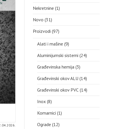
Nekretnine
(1)
Novo
(31)
Proizvodi
(97)
Alati i mašine
(9)
Aluminijumski sistemi
(24)
Građevinska hemija
(3)
Građevinski okov ALU
(14)
Građevinski okov PVC
(14)
Inox
(8)
Komarnici
(1)
Ograde
(12)
2.04.2026.