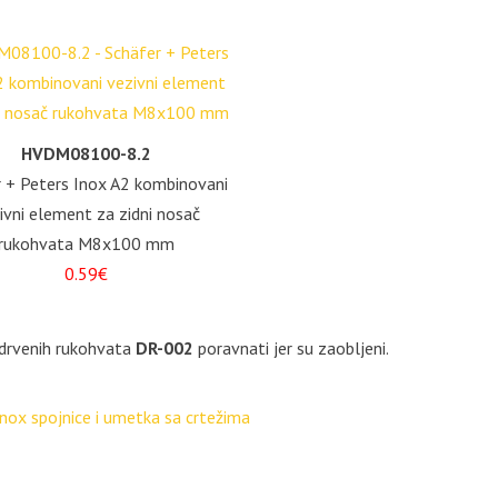
HVDM08100-8.2
 + Peters Inox A2 kombinovani
ivni element za zidni nosač
rukohvata M8x100 mm
0.59€
e drvenih rukohvata
DR-002
poravnati jer su zaobljeni.