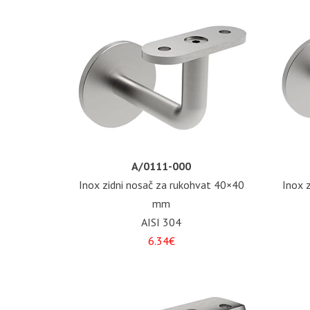
A/0111-000
Inox zidni nosač za rukohvat 40×40
Inox 
mm
AISI 304
6.34€