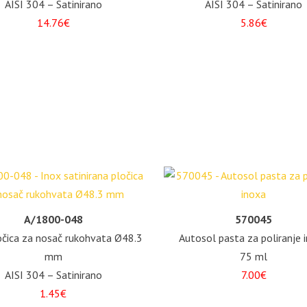
AISI 304 – Satinirano
AISI 304 – Satinirano
14.76€
5.86€
A/1800-048
570045
očica za nosač rukohvata Ø48.3
Autosol pasta za poliranje 
mm
75 ml
AISI 304 – Satinirano
7.00€
1.45€