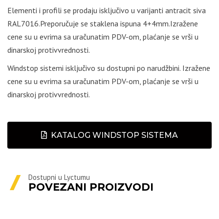
Elementi i profili se prodaju isključivo u varijanti antracit siva
RAL7016.Preporučuje se staklena ispuna 4+4mm.Izražene
cene su u evrima sa uračunatim PDV-om, plaćanje se vrši u
dinarskoj protivvrednosti.
Windstop sistemi isključivo su dostupni po narudžbini. Izražene
cene su u evrima sa uračunatim PDV-om, plaćanje se vrši u
dinarskoj protivvrednosti.
KATALOG WINDSTOP SISTEMA
Dostupni u Lyctumu
POVEZANI PROIZVODI