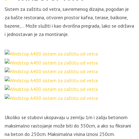
Sistem za zaštitu od vetra, savremenog dizajna, pogodan je
za bašte restorana, otvoren prostor kafea, terase, balkone,
bazene,… Može služiti i kao dvorišna pregrada, lako se održava
i jednostavan je za montiranje.
Ukoliko se stubovi ukopavaju u zemlju 1m i zaliju betonom
maksimalno rastojanje može biti do 350cm, a ako su fiksirani
na beton do 250cm. Maksimalna visina iznosi 250cm.