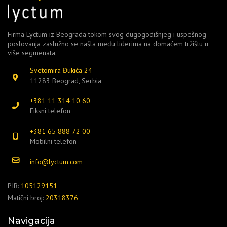
Firma Lyctum iz Beograda tokom svog dugogodišnjeg i uspešnog
poslovanja zaslužno se našla među liderima na domaćem tržištu u
više segmenata.
Svetomira Đukića 24
11283 Beograd, Serbia
+381 11 314 10 60
Fiksni telefon
+381 65 888 72 00
Mobilni telefon
info@lyctum.com
PIB:
105129151
Matični broj:
20318376
Navigacija