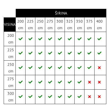
ŠIRINA
200
225
250
275
300
325
350
375
400
VISINA
cm
cm
cm
cm
cm
cm
cm
cm
cm
200
cm
225
cm
250
cm
275
cm
300
cm