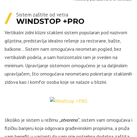
Sistem zaštite od vetra
WINDSTOP +PRO
Vertikalni zidni klizni stakleni sistem popularan pod nazivom
giljotina, predstavlja idealno rešenje za restorane, bašte,
balkone… Sistem nam omogućava neometan pogled, bez
vertikalnih podela, a sam horizontalni ram je sveden na
minimum. Upravljanje sistemom omogućeno je sa daljinskim
upravljačem, što omogućava neometano pokretanje staklenih
zidova kao i komfor osoba koje se nalaze u blizini.
Ukoliko je sistem u režimu
„otvoreno“
, sistem vam omogućava i
fizičku barijeru koja odgovara građevinskim propisima, a pruža
vam benefit u varijanti da vam nije potrebna dodatna zaštita