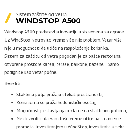
Sistem zaštite od vetra
WINDSTOP A500
Windstop A500 predstavlja inovaciju u sistemima za ograde.
Uz WindStop, vetrovito vreme više nije problem. Vetar više
nije u mogućnosti da utiče na raspoloženje korisnika.
Sistem za zaštitu od vetra pogodan je za bašte restorana,
otvorene prostore kafea, terase, balkone, bazene… Samo
podignite kad vetar počne.
Benefiti:
Staklena polja pružaju efekat prostranosti,
Korisnicima se pruža hedonistički osećaj,
Mogućnost postavljanja reklame na staklenim poljima,
Ne dozvolite da vam loše vreme utiče na smanjenje
prometa. Investiranjem u WindStop, investirate u sebe.