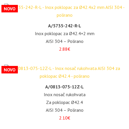
NOVO
A/5735-242-R-L
Inox poklopac za Ø42.4×2 mm
AISI 304 – Polirano
2.88€
NOVO
A/0813-075-12Z-L
Inox nosač rukohvata
Za poklopac Ø42.4
AISI 304 – Polirano
2.10€