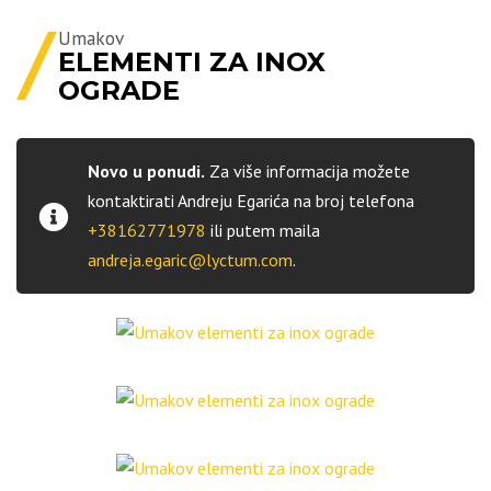
Umakov
ELEMENTI ZA INOX
OGRADE
Novo u ponudi.
Za više informacija možete
kontaktirati Andreju Egarića na broj telefona
+38162771978
ili putem maila
andreja.egaric@lyctum.com
.