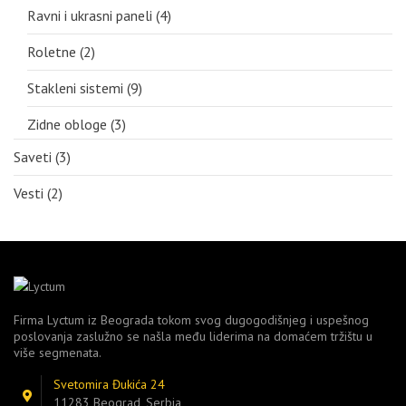
Ravni i ukrasni paneli
(4)
Roletne
(2)
Stakleni sistemi
(9)
Zidne obloge
(3)
Saveti
(3)
Vesti
(2)
Firma Lyctum iz Beograda tokom svog dugogodišnjeg i uspešnog
poslovanja zaslužno se našla među liderima na domaćem tržištu u
više segmenata.
Svetomira Đukića 24
11283 Beograd, Serbia