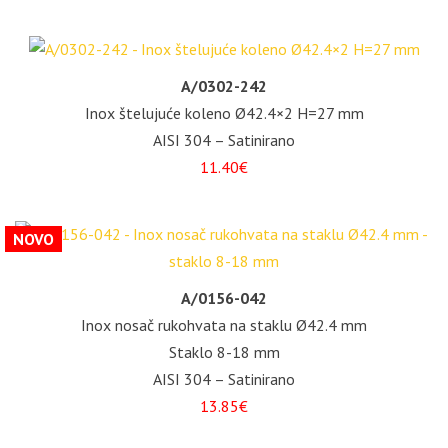
A/0302-242
Inox štelujuće koleno Ø42.4×2 H=27 mm
AISI 304 – Satinirano
11.40€
NOVO
A/0156-042
Inox nosač rukohvata na staklu Ø42.4 mm
Staklo 8-18 mm
AISI 304 – Satinirano
13.85€