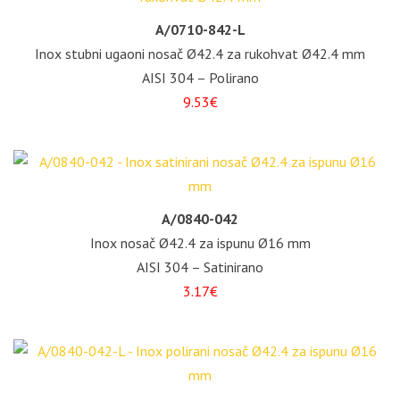
A/0710-842-L
Inox stubni ugaoni nosač Ø42.4 za rukohvat Ø42.4 mm
AISI 304 – Polirano
9.53€
A/0840-042
Inox nosač Ø42.4 za ispunu Ø16 mm
AISI 304 – Satinirano
3.17€