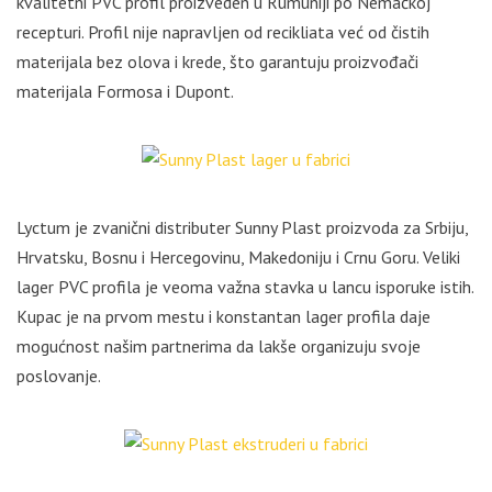
kvalitetni PVC profil proizveden u Rumuniji po Nemačkoj
recepturi. Profil nije napravljen od recikliata već od čistih
materijala bez olova i krede, što garantuju proizvođači
materijala Formosa i Dupont.
Lyctum je zvanični distributer Sunny Plast proizvoda za Srbiju,
Hrvatsku, Bosnu i Hercegovinu, Makedoniju i Crnu Goru. Veliki
lager PVC profila je veoma važna stavka u lancu isporuke istih.
Kupac je na prvom mestu i konstantan lager profila daje
mogućnost našim partnerima da lakše organizuju svoje
poslovanje.