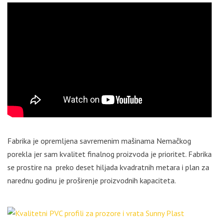
Fabrika je opremljena savremenim mašinama Nemačkog
porekla jer sam kvalitet finalnog proizvoda je prioritet. Fabrika
se prostire na preko deset hiljada kvadratnih metara i plan za
narednu godinu je proširenje proizvodnih kapaciteta.