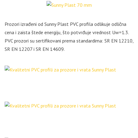
Prozori izrađeni od Sunny Plast PVC profila odlikuje odlična
cena i zaista štede energiju, što potvrđuje vrednost Uw=1.3.
PVC prozori su sertifikovani prema standardima: SR EN 12210,
SR EN 12207 i SR EN 14609.