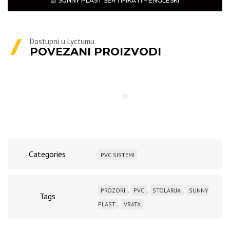
SUNNY PLAST SERTIFIKATI – ENGLESKI
Dostupni u Lyctumu
POVEZANI PROIZVODI
Categories
PVC SISTEMI
,
,
,
PROZORI
PVC
STOLARIJA
SUNNY
Tags
,
PLAST
VRATA