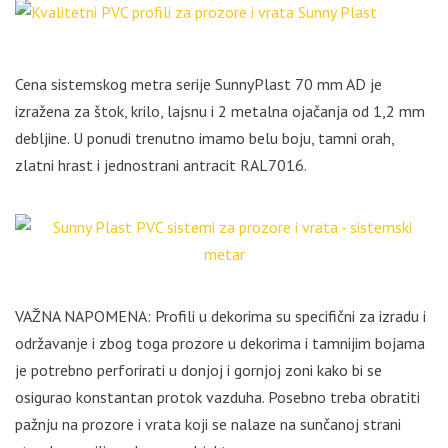
Cena sistemskog metra serije SunnyPlast 70 mm AD je
izražena za štok, krilo, lajsnu i 2 metalna ojačanja od 1,2 mm
debljine. U ponudi trenutno imamo belu boju, tamni orah,
zlatni hrast i jednostrani antracit RAL7016.
VAŽNA NAPOMENA: Profili u dekorima su specifični za izradu i
održavanje i zbog toga prozore u dekorima i tamnijim bojama
je potrebno perforirati u donjoj i gornjoj zoni kako bi se
osigurao konstantan protok vazduha. Posebno treba obratiti
pažnju na prozore i vrata koji se nalaze na sunčanoj strani