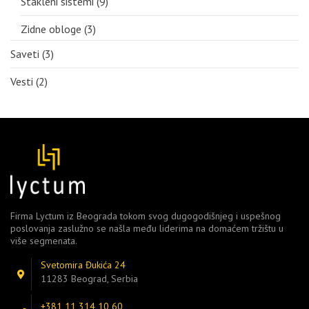
Stakleni sistemi
(9)
Zidne obloge
(3)
Saveti
(3)
Vesti
(2)
Firma Lyctum iz Beograda tokom svog dugogodišnjeg i uspešnog
poslovanja zaslužno se našla među liderima na domaćem tržištu u
više segmenata.
Svetomira Đukića 24
11283 Beograd, Serbia
+381 11 314 10 60