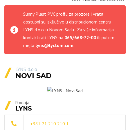
Sunny Plast PVC profili za prozore i vrata
dostupni su isključivo u distribucionom centru
LYNS d.o.o. u Novom Sadu. Za više informacija
kontaktirati LYNS na
065/668-72-00
ili putem
mejla
lyns@lyctum.com
.
LYNS d.o.o
NOVI SAD
Prodaja
LYNS
+381 21 210 210 1