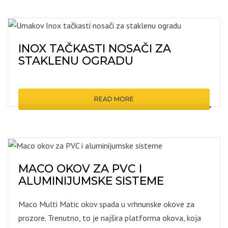
INOX TAČKASTI NOSAČI ZA
STAKLENU OGRADU
READ MORE
MACO OKOV ZA PVC I
ALUMINIJUMSKE SISTEME
Maco Multi Matic okov spada u vrhnunske okove za
prozore. Trenutno, to je najšira platforma okova, koja