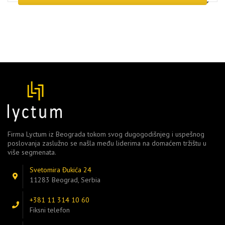
Firma Lyctum iz Beograda tokom svog dugogodišnjeg i uspešnog
poslovanja zaslužno se našla među liderima na domaćem tržištu u
više segmenata.
Svetomira Đukića 24
11283 Beograd, Serbia
+381 11 314 10 60
Fiksni telefon