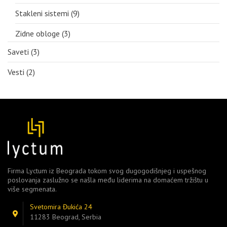
Stakleni sistemi
(9)
Zidne obloge
(3)
Saveti
(3)
Vesti
(2)
Firma Lyctum iz Beograda tokom svog dugogodišnjeg i uspešnog
poslovanja zaslužno se našla među liderima na domaćem tržištu u
više segmenata.
Svetomira Đukića 24
11283 Beograd, Serbia