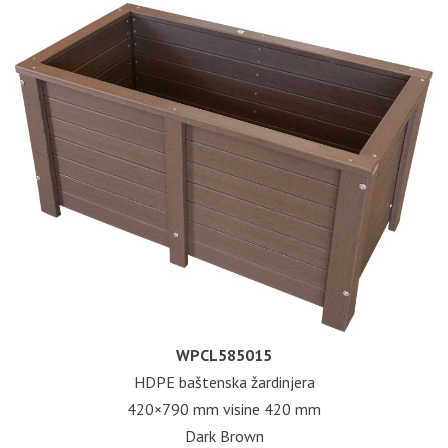
WPCL585015
HDPE baštenska žardinjera
420×790 mm visine 420 mm
Dark Brown