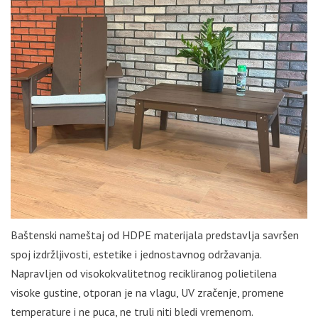
Baštenski nameštaj od HDPE materijala predstavlja savršen
spoj izdržljivosti, estetike i jednostavnog održavanja.
Napravljen od visokokvalitetnog recikliranog polietilena
visoke gustine, otporan je na vlagu, UV zračenje, promene
temperature i ne puca, ne truli niti bledi vremenom.