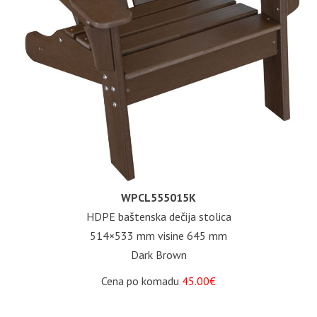
WPCL555015K
HDPE baštenska dečija stolica
514×533 mm visine 645 mm
Dark Brown
Cena po komadu
45.00€