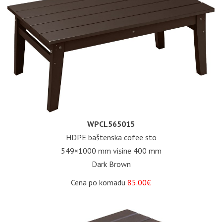
WPCL565015
HDPE baštenska cofee sto
549×1000 mm visine 400 mm
Dark Brown
Cena po komadu
85.00€