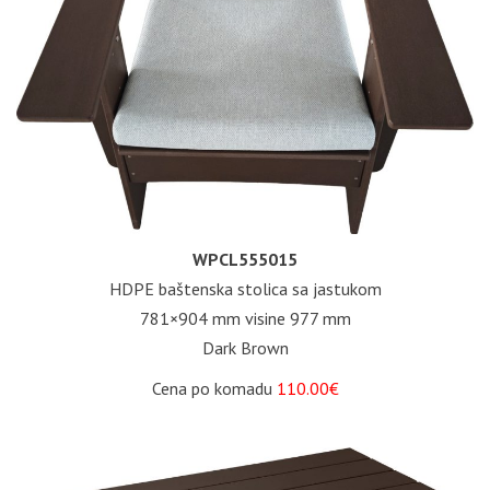
WPCL555015
HDPE baštenska stolica sa jastukom
781×904 mm visine 977 mm
Dark Brown
Cena po komadu
110.00€