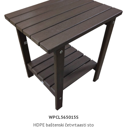
WPCL565015S
HDPE baštenski četvrtaasti sto