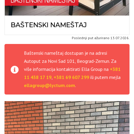
BAŠTENSKI NAMEŠTAJ
Poslednji put ažurirano 13.07.2026.
Baštenski nameštaj dostupan je na adresi
Autoput za Novi Sad 101, Beograd-Zemun. Za
više informacija kontaktirati Ella Group na
+381
11 438 17 19
,
+381 69 607 299
ili putem mejla
ellagroup@lyctum.com
.