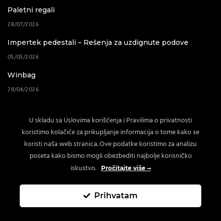
Paletni regali
28/07/2026
Impertek pedestali – Rešenja za uzdignute podove
05/05/2026
Winbag
28/04/2026
Baštenski nameštaj
U skladu sa Uslovima korišćenja i Pravilima o privatnosti
02/04/2026
koristimo kolačiće za prikupljanje informacija o tome kako se
koristi naša web stranica. Ove podatke koristimo za analizu
poseta kako bismo mogli obezbediti najbolje korisničko
iskustvo.
Pročitajte više
Copyright © 2007-2025 Lyctum d.o.o.
Prihvatam