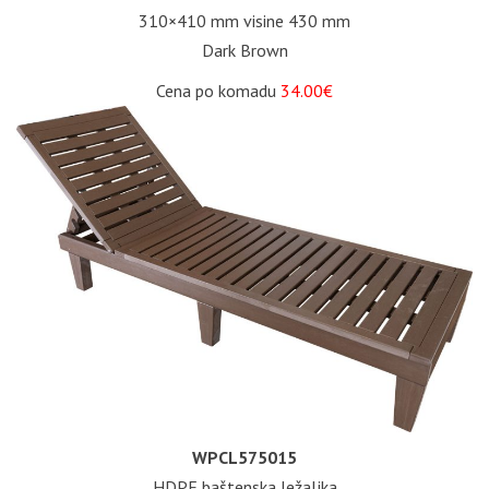
310×410 mm visine 430 mm
Dark Brown
Cena po komadu
34.00€
WPCL575015
HDPE baštenska ležaljka