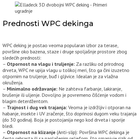
Prednosti WPC dekinga
WPC deking je postao veoma popularan izbor za terase,
površine oko bazena, staze i druge spoljašnje prostore zbog
sledećih prednosti:
–
Otpornost na vlagu i truljenje:
Za razliku od prirodnog
drveta, WPC ne upija vlagu u tolikoj meri, što ga čini izuzetno
otpornim na truljenje, buđ i gljivice. Idealan je za vlažna
okruženja.
–
Minimalno održavanje:
Ne zahteva farbanje, lakiranje,
brušenje ili uljenje. Dovoljno je povremeno čišćenje vodom i
blagim deterdžentom.
–
Trajnost i dug vek trajanja:
Veoma je izdržljiv i otporan na
habanje, insekte i UV zračenje, što doprinosi dugom veku trajanja
(do 30 godina). Boja je postojanija nego kod drveta i sporije
bledi.
–
Otpornost na klizanje
(Anti-slip): Površina WPC dekinga je
često rebrasta ili sa naglašenim reljefom, što smanjuje rizik od