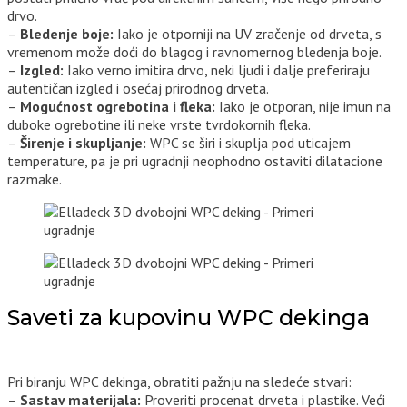
drvo.
–
Bledenje boje:
Iako je otporniji na UV zračenje od drveta, s
vremenom može doći do blagog i ravnomernog bledenja boje.
–
Izgled:
Iako verno imitira drvo, neki ljudi i dalje preferiraju
autentičan izgled i osećaj prirodnog drveta.
–
Mogućnost ogrebotina i fleka:
Iako je otporan, nije imun na
duboke ogrebotine ili neke vrste tvrdokornih fleka.
–
Širenje i skupljanje:
WPC se širi i skuplja pod uticajem
temperature, pa je pri ugradnji neophodno ostaviti dilatacione
razmake.
Saveti za kupovinu WPC dekinga
Pri biranju WPC dekinga, obratiti pažnju na sledeće stvari:
–
Sastav materijala:
Proveriti procenat drveta i plastike. Veći