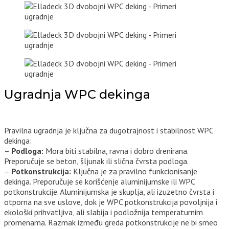
Ugradnja WPC dekinga
Pravilna ugradnja je ključna za dugotrajnost i stabilnost WPC
dekinga:
–
Podloga:
Mora biti stabilna, ravna i dobro drenirana.
Preporučuje se beton, šljunak ili slična čvrsta podloga.
–
Potkonstrukcija:
Ključna je za pravilno funkcionisanje
dekinga. Preporučuje se korišćenje aluminijumske ili WPC
potkonstrukcije. Aluminijumska je skuplja, ali izuzetno čvrsta i
otporna na sve uslove, dok je WPC potkonstrukcija povoljnija i
ekološki prihvatljiva, ali slabija i podložnija temperaturnim
promenama. Razmak između greda potkonstrukcije ne bi smeo