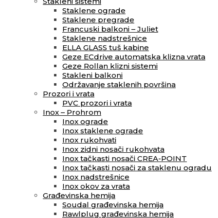
Stakleni sistemi
Staklene ograde
Staklene pregrade
Francuski balkoni – Juliet
Staklene nadstrešnice
ELLA GLASS tuš kabine
Geze ECdrive automatska klizna vrata
Geze Rollan klizni sistemi
Stakleni balkoni
Održavanje staklenih površina
Prozori i vrata
PVC prozori i vrata
Inox – Prohrom
Inox ograde
Inox staklene ograde
Inox rukohvati
Inox zidni nosači rukohvata
Inox tačkasti nosači CREA-POINT
Inox tačkasti nosači za staklenu ogradu
Inox nadstrešnice
Inox okov za vrata
Građevinska hemija
Soudal građevinska hemija
Rawlplug građevinska hemija