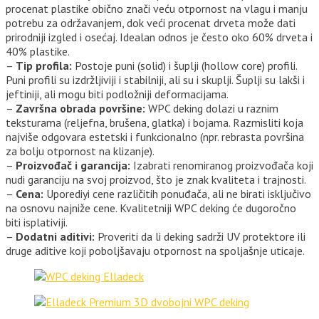
procenat plastike obično znači veću otpornost na vlagu i manju
potrebu za održavanjem, dok veći procenat drveta može dati
prirodniji izgled i osećaj. Idealan odnos je često oko 60% drveta i
40% plastike.
–
Tip profila:
Postoje puni (solid) i šuplji (hollow core) profili.
Puni profili su izdržljiviji i stabilniji, ali su i skuplji. Šuplji su lakši i
jeftiniji, ali mogu biti podložniji deformacijama.
–
Završna obrada površine:
WPC deking dolazi u raznim
teksturama (reljefna, brušena, glatka) i bojama. Razmisliti koja
najviše odgovara estetski i funkcionalno (npr. rebrasta površina
za bolju otpornost na klizanje).
–
Proizvođač i garancija:
Izabrati renomiranog proizvođača koji
nudi garanciju na svoj proizvod, što je znak kvaliteta i trajnosti.
–
Cena:
Uporediyi cene različitih ponuđača, ali ne birati isključivo
na osnovu najniže cene. Kvalitetniji WPC deking će dugoročno
biti isplativiji.
–
Dodatni aditivi:
Proveriti da li deking sadrži UV protektore ili
druge aditive koji poboljšavaju otpornost na spoljašnje uticaje.