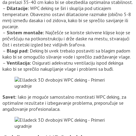
da prelazi 35-40 cm kako bi se obezbedila optimalna stabilnost.
–
Dilatacije:
WPC deking se širi i skuplja pod uticajem
temperature. Obavezno ostavi dilatacione razmake (obično 5-8
mm) između dasaka i od zidova, kako bi se sprečilo savijanje ili
pucanje.
–
Sistem montaže:
Najčešće se koriste skrivene klipse koje se
pričvršćuju na potkonstrukciju i drže daske na mestu, stvarajući
čist i estetski izgled bez vidljivih šrafova.
–
Blagi pad:
Deking bi uvek trebalo postaviti sa blagim padom
kako bi se omogućilo slivanje vode i sprečilo zadržavanje vlage.
–
Ventilacija:
Osigurati adekvatnu ventilaciju ispod dekinga
kako bi se sprečilo nakupljanje vlage i problemi sa buđi.
Savet:
Iako je moguće samostalno montirati WPC deking, za
optimalne rezultate i izbegavanje problema, preporučuje se
angažovanje profesionalaca.