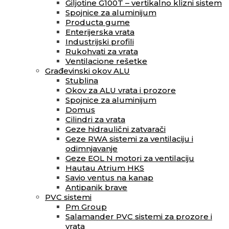
Giljotine G100T – vertikalno klizni sistem
Spojnice za aluminijum
Producta gume
Enterijerska vrata
Industrijski profili
Rukohvati za vrata
Ventilacione rešetke
Građevinski okov ALU
Stublina
Okov za ALU vrata i prozore
Spojnice za aluminijum
Domus
Cilindri za vrata
Geze hidraulični zatvarači
Geze RWA sistemi za ventilaciju i
odimnjavanje
Geze EOL N motori za ventilaciju
Hautau Atrium HKS
Savio ventus na kanap
Antipanik brave
PVC sistemi
Pm Group
Salamander PVC sistemi za prozore i
vrata