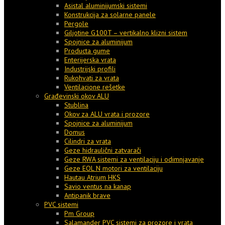
Asistal aluminijumski sistemi
Konstrukcija za solarne panele
Pergole
Giljotine G100T – vertikalno klizni sistem
Spojnice za aluminijum
Producta gume
Enterijerska vrata
Industrijski profili
Rukohvati za vrata
Ventilacione rešetke
Građevinski okov ALU
Stublina
Okov za ALU vrata i prozore
Spojnice za aluminijum
Domus
Cilindri za vrata
Geze hidraulični zatvarači
Geze RWA sistemi za ventilaciju i odimnjavanje
Geze EOL N motori za ventilaciju
Hautau Atrium HKS
Savio ventus na kanap
Antipanik brave
PVC sistemi
Pm Group
Salamander PVC sistemi za prozore i vrata