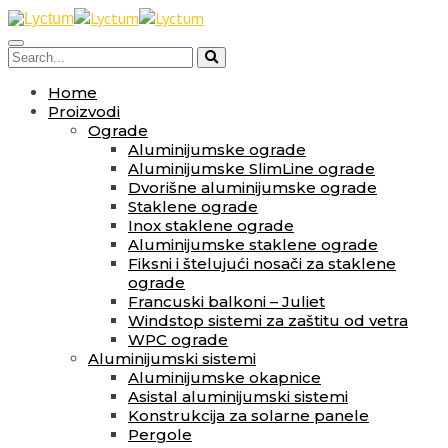
Home
Proizvodi
Ograde
Aluminijumske ograde
Aluminijumske SlimLine ograde
Dvorišne aluminijumske ograde
Staklene ograde
Inox staklene ograde
Aluminijumske staklene ograde
Fiksni i štelujući nosači za staklene
ograde
Francuski balkoni – Juliet
Windstop sistemi za zaštitu od vetra
WPC ograde
Aluminijumski sistemi
Aluminijumske okapnice
Asistal aluminijumski sistemi
Konstrukcija za solarne panele
Pergole