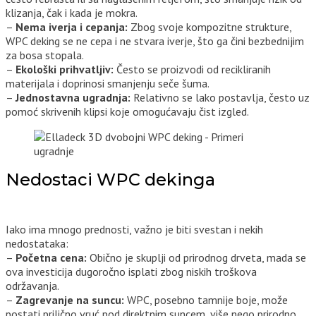
klizanja, čak i kada je mokra.
–
Nema iverja i cepanja:
Zbog svoje kompozitne strukture,
WPC deking se ne cepa i ne stvara iverje, što ga čini bezbednijim
za bosa stopala.
–
Ekološki prihvatljiv:
Često se proizvodi od recikliranih
materijala i doprinosi smanjenju seče šuma.
–
Jednostavna ugradnja:
Relativno se lako postavlja, često uz
pomoć skrivenih klipsi koje omogućavaju čist izgled.
Nedostaci WPC dekinga
Iako ima mnogo prednosti, važno je biti svestan i nekih
nedostataka:
–
Početna cena:
Obično je skuplji od prirodnog drveta, mada se
ova investicija dugoročno isplati zbog niskih troškova
održavanja.
–
Zagrevanje na suncu:
WPC, posebno tamnije boje, može
postati prilično vruć pod direktnim suncem, više nego prirodno