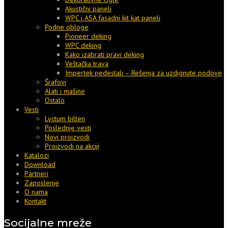
Akustični paneli
WPC i ASA fasadni kit kat paneli
Podne obloge
Pioneer deking
WPC deking
Kako izabrati pravi deking
Veštačka trava
Impertek pedestali – Rešenja za uzdignute podove
Šrafovi
Alati i mašine
Ostalo
Vesti
Lyctum bilten
Poslednje vesti
Novi proizvodi
Proizvodi na akciji
Katalozi
Download
Partneri
Zaposlenje
O nama
Kontakt
Socijalne mreže