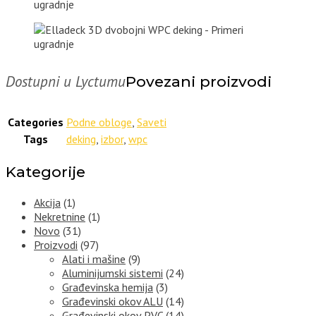
Dostupni u Lyctumu
Povezani proizvodi
Categories
Podne obloge
,
Saveti
Tags
deking
,
izbor
,
wpc
Kategorije
Akcija
(1)
Nekretnine
(1)
Novo
(31)
Proizvodi
(97)
Alati i mašine
(9)
Aluminijumski sistemi
(24)
Građevinska hemija
(3)
Građevinski okov ALU
(14)
Građevinski okov PVC
(14)