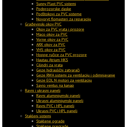
Sunny Plast PVC sistemi
Podprozorske daske
Podštokovi za PVC sisteme
Novoryt flomasteri za reparaciju
Građevinski okov PVC
Okov za PVC vrata i prozore
Maco okov za PVC
Vorne okov za PVC
ARX okov za PVC
VHS okov za PVC
Hoppe ručice za PVC prozore
Hautau Atrium HKS
Cilindri za vrata
Geze hidraulični zatvarači
Geze RWA sistemi za ventilaciju i odimnjavanje
Geze EOL N motori za ventilaciju
Savio ventus na kanap
Ravni i ukrasni paneli
Ravni aluminijumski paneli
Ukrasni aluminijumski paneli
Ravni PVC i HPL paneli
Ukrasni PVC i HPL paneli
Stakleni sistemi
Staklene ograde
Staklene pregrade