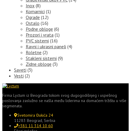
Inox
(8)
Komarnici
(1)
Ograde
(12)
Ostalo
(16)
Podne obloge
(6)
Prozori i vrata
(1)
PVC sistemi
(16)
Ravni i ukrasni paneli
(4)
Roletne
(2)
Stakleni sistemi
(9)
Zidne obloge
(3)
Saveti
(3)
Vesti
(2)
Firma Lyctum iz Beograda tokom svog dugogodišnjeg i uspešnog
poslovanja zaslužno se našla među liderima na domaćem tržištu u više
segmenata.
Svetomira Đukića 24
11283 Beograd, Serbia
+381 11 314 10 60
Fiksni telefon