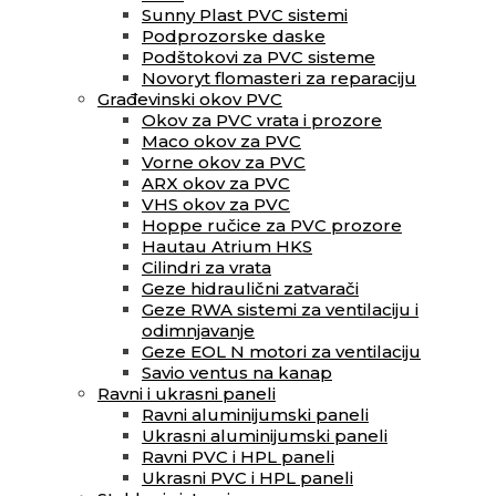
Sunny Plast PVC sistemi
Podprozorske daske
Podštokovi za PVC sisteme
Novoryt flomasteri za reparaciju
Građevinski okov PVC
Okov za PVC vrata i prozore
Maco okov za PVC
Vorne okov za PVC
ARX okov za PVC
VHS okov za PVC
Hoppe ručice za PVC prozore
Hautau Atrium HKS
Cilindri za vrata
Geze hidraulični zatvarači
Geze RWA sistemi za ventilaciju i
odimnjavanje
Geze EOL N motori za ventilaciju
Savio ventus na kanap
Ravni i ukrasni paneli
Ravni aluminijumski paneli
Ukrasni aluminijumski paneli
Ravni PVC i HPL paneli
Ukrasni PVC i HPL paneli