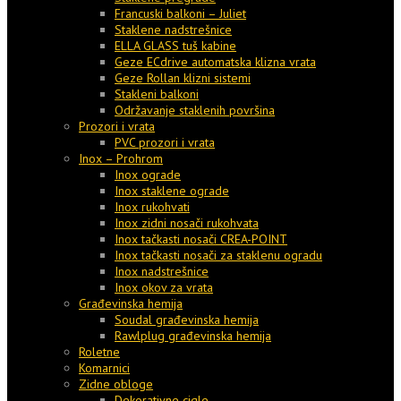
Francuski balkoni – Juliet
Staklene nadstrešnice
ELLA GLASS tuš kabine
Geze ECdrive automatska klizna vrata
Geze Rollan klizni sistemi
Stakleni balkoni
Održavanje staklenih površina
Prozori i vrata
PVC prozori i vrata
Inox – Prohrom
Inox ograde
Inox staklene ograde
Inox rukohvati
Inox zidni nosači rukohvata
Inox tačkasti nosači CREA-POINT
Inox tačkasti nosači za staklenu ogradu
Inox nadstrešnice
Inox okov za vrata
Građevinska hemija
Soudal građevinska hemija
Rawlplug građevinska hemija
Roletne
Komarnici
Zidne obloge
Dekorativne cigle