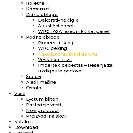
Roletne
Komarnici
Zidne obloge
Dekorativne cigle
Akustični paneli
WPC i ASA fasadni kit kat paneli
Podne obloge
Pioneer deking
WPC deking
Kako izabrati pravi deking
Veštačka trava
Impertek pedestali – Rešenja za
uzdignute podove
Šrafovi
Alati i mašine
Ostalo
Vesti
Lyctum bilten
Poslednje vesti
Novi proizvodi
Proizvodi na akciji
Katalozi
Download
Partneri