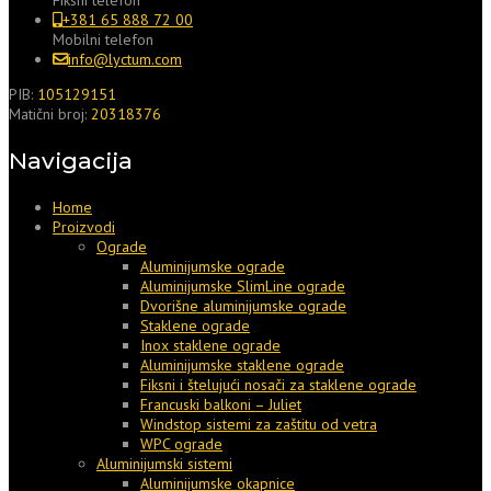
+381 65 888 72 00
Mobilni telefon
info@lyctum.com
PIB:
105129151
Matični broj:
20318376
Navigacija
Home
Proizvodi
Ograde
Aluminijumske ograde
Aluminijumske SlimLine ograde
Dvorišne aluminijumske ograde
Staklene ograde
Inox staklene ograde
Aluminijumske staklene ograde
Fiksni i štelujući nosači za staklene ograde
Francuski balkoni – Juliet
Windstop sistemi za zaštitu od vetra
WPC ograde
Aluminijumski sistemi
Aluminijumske okapnice