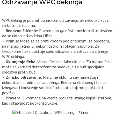
Održavanje WPC dekinga
WPC deking je poznat po niskom održavanju, ali nekoliko stvari
treba imati na umu:
–
Redovno čišćenje:
Povremeno ga očisti metlom ili usisivačem
da se ukloni prljavština i lišće.
–
Pranje:
Može se ga prati vodom pod pritiskom (sa oprezom,
na manjoj jačini) ili mekom četkom i blagim sapunom. Za
tvrdokorne fleke postoje specijalizovana sredstva za čišćenje
WPC dekinga.
–
Uklanjanje fleka:
Većina fleka se lako uklanja. Za masne fleke
može se koristiti deterdžent za sudove, a za buđ specijalna
sredstva protiv buđi.
–
Zimsko održavanje:
Pre zime ukloniti sav nameštaj i
dekorativne predmete sa dekinga. Redovno čisti sneg i led, ali
izbegavati korišćenje soli ili oštrih alata koji mogu oštetiti
površinu.
–
Provera:
S vremena na vreme proveriti stanje klipsi i šrafova,
kao i stabilnost podkonstrukcije.