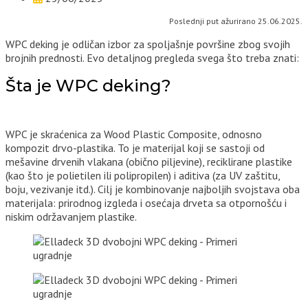
Poslednji put ažurirano 25.06.2025.
WPC deking je odličan izbor za spoljašnje površine zbog svojih
brojnih prednosti. Evo detaljnog pregleda svega što treba znati:
Šta je WPC deking?
WPC je skraćenica za Wood Plastic Composite, odnosno
kompozit drvo-plastika. To je materijal koji se sastoji od
mešavine drvenih vlakana (obično piljevine), reciklirane plastike
(kao što je polietilen ili polipropilen) i aditiva (za UV zaštitu,
boju, vezivanje itd.). Cilj je kombinovanje najboljih svojstava oba
materijala: prirodnog izgleda i osećaja drveta sa otpornošću i
niskim održavanjem plastike.