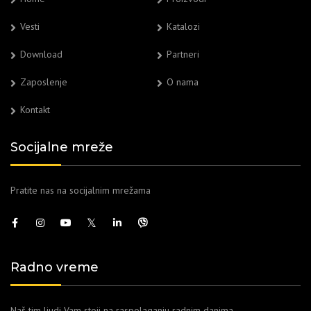
Vesti
Katalozi
Download
Partneri
Zaposlenje
O nama
Kontakt
Socijalne mreže
Pratite nas na socijalnim mrežama
Radno vreme
Naš tim ljudi Vam stoji na raspolaganju radnim danima.