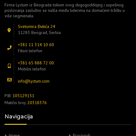
Firma Lyctum iz Beograda tokom svog dugogodišnjeg i uspešnog
poslovanja zaslužno se našla među liderima na domaćem tržištu u
više segmenata.
Svetomira Đukića 24
11283 Beograd, Serbia
+381 11 314 10 60
Fiksni telefon
+381 65 888 72 00
Mobilni telefon
info@lyctum.com
PIB:
105129151
Matični broj:
20318376
Navigacija
Home
Proizvodi