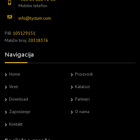
Mobilni telefon
info@lyctum.com
PIB:
105129151
Matični broj:
20318376
Navigacija
Home
Proizvodi
Vesti
Katalozi
Download
Partneri
Zaposlenje
O nama
Kontakt