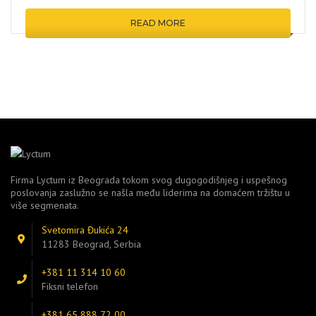
READ MORE
Firma Lyctum iz Beograda tokom svog dugogodišnjeg i uspešnog
poslovanja zaslužno se našla među liderima na domaćem tržištu u
više segmenata.
Svetomira Đukića 24
11283 Beograd, Serbia
+381 11 314 10 60
Fiksni telefon
+381 65 888 72 00