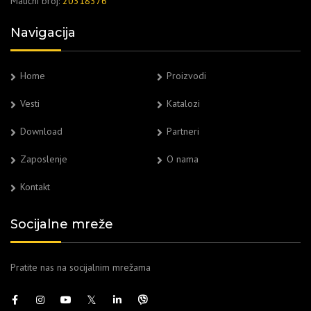
Matični broj:
20318376
Navigacija
Home
Proizvodi
Vesti
Katalozi
Download
Partneri
Zaposlenje
O nama
Kontakt
Socijalne mreže
Pratite nas na socijalnim mrežama