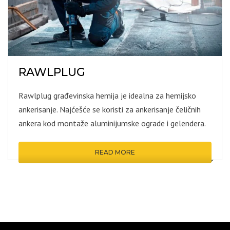
RAWLPLUG
Rawlplug građevinska hemija je idealna za hemijsko
ankerisanje. Najćešće se koristi za ankerisanje čeličnih
ankera kod montaže aluminijumske ograde i gelendera.
READ MORE