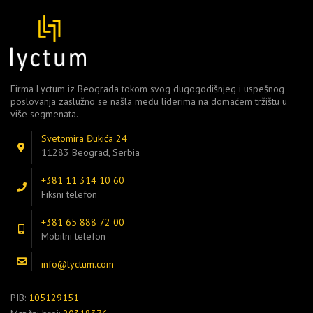
Firma Lyctum iz Beograda tokom svog dugogodišnjeg i uspešnog
poslovanja zaslužno se našla među liderima na domaćem tržištu u
više segmenata.
Svetomira Đukića 24
11283 Beograd, Serbia
+381 11 314 10 60
Fiksni telefon
+381 65 888 72 00
Mobilni telefon
info@lyctum.com
PIB:
105129151