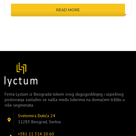
READ MORE
Firma Lyctum iz Beograda tokom svog dugogodišnjeg i uspešnog
poslovanja zaslužno se našla među liderima na domaćem tržištu u
više segmenata.
Svetomira Đukića 24
11283 Beograd, Serbia
+381 11 314 10 60