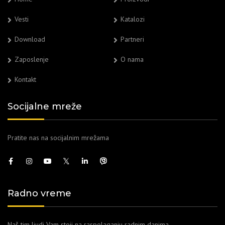
Vesti
Katalozi
Download
Partneri
Zaposlenje
O nama
Kontakt
Socijalne mreže
Pratite nas na socijalnim mrežama
Radno vreme
Naš tim ljudi Vam stoji na raspolaganju radnim danima.