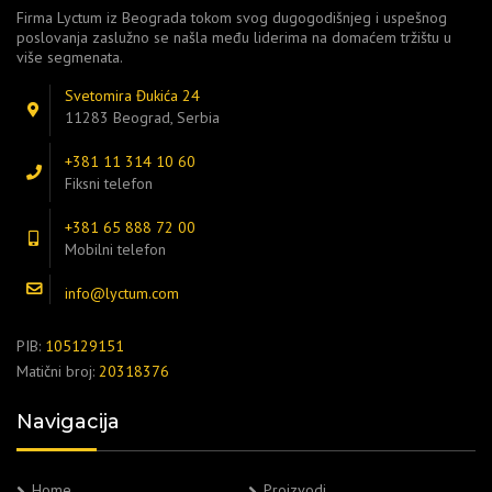
Firma Lyctum iz Beograda tokom svog dugogodišnjeg i uspešnog
poslovanja zaslužno se našla među liderima na domaćem tržištu u
više segmenata.
Svetomira Đukića 24
11283 Beograd, Serbia
+381 11 314 10 60
Fiksni telefon
+381 65 888 72 00
Mobilni telefon
info@lyctum.com
PIB:
105129151
Matični broj:
20318376
Navigacija
Home
Proizvodi