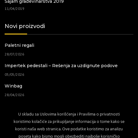
Sajam građevinarstva 2019
11/04/2019
Novi proizvodi
Paletni regali
28/07/2026
Impertek pedestali – Rešenja za uzdignute podove
05/05/2026
Winbag
28/04/2026
Baštenski nameštaj
U skladu sa Uslovima korišćenja i Pravilima o privatnosti
02/04/2026
koristimo kolačiće za prikupljanje informacija o tome kako se
koristi naša web stranica. Ove podatke koristimo za analizu
poseta kako bismo mogli obezbediti najbolje korisničko