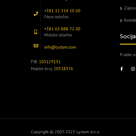
Zapos
+381 11 314 10 60
Fiksni telefon
Kontak
+381 65 888 72 00
Mobilni telefon
Socij
info@lyctum.com
Pratite 
PIB:
105129151
Matični broj:
20318376
Copyright © 2007-2025 Lyctum d.o.o.