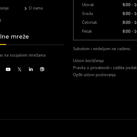
Utorak
8:00 - 
lenje
O nama
Sreda
8:00 - 
t
Četvrtak
8:00 - 
Petak
8:00 - 
alne mreže
Subotom i nedeljom ne radimo.
nas na socijalnim mrežama
Uslovi koriščenja
Pravila o privatnosti i zaštita poda
Opšti uslovi poslovanja