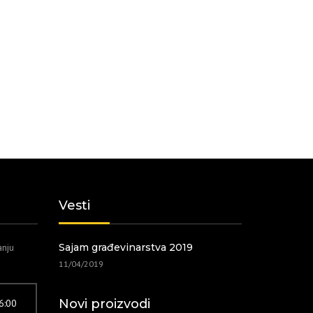
Vesti
anju
Sajam građevinarstva 2019
11/04/2019
Novi proizvodi
16:00