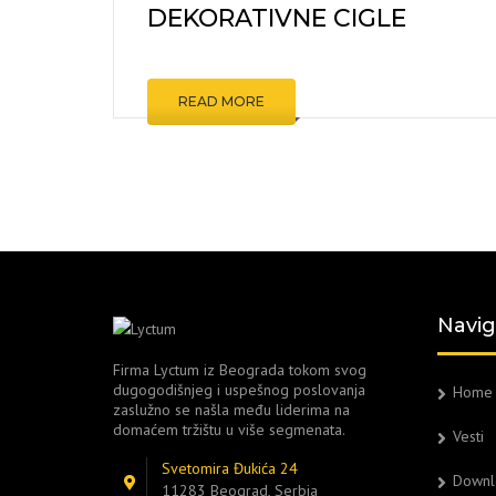
DEKORATIVNE CIGLE
KOMARNI
ZIDNE O
PODNE 
READ MORE
ŠRAFOVI
ALATI I M
OSTALO
Navig
Firma Lyctum iz Beograda tokom svog
dugogodišnjeg i uspešnog poslovanja
Home
zaslužno se našla među liderima na
domaćem tržištu u više segmenata.
Vesti
Svetomira Đukića 24
Downl
11283 Beograd, Serbia