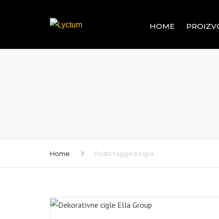
HOME
PROIZV
OGRADE
ALUMINIJ
GRAĐEVI
PVC SIST
GRAĐEVI
RAVNI I U
STAKLENI 
Home
Posts tagged cigla
PROZORI 
INOX – 
GRAĐEVI
ROLETNE