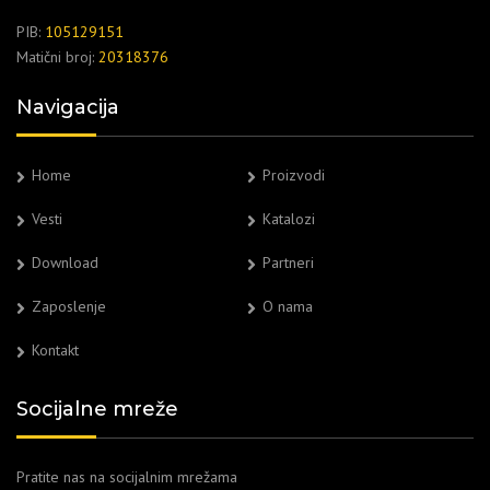
PIB:
105129151
Matični broj:
20318376
Navigacija
Home
Proizvodi
Vesti
Katalozi
Download
Partneri
Zaposlenje
O nama
Kontakt
Socijalne mreže
Pratite nas na socijalnim mrežama