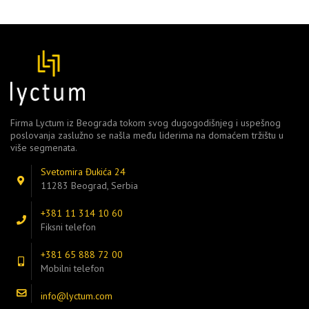
Firma Lyctum iz Beograda tokom svog dugogodišnjeg i uspešnog
poslovanja zaslužno se našla među liderima na domaćem tržištu u
više segmenata.
Svetomira Đukića 24
11283 Beograd, Serbia
+381 11 314 10 60
Fiksni telefon
+381 65 888 72 00
Mobilni telefon
info@lyctum.com