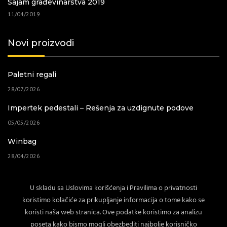
Sajam građevinarstva 2019
11/04/2019
Novi proizvodi
Paletni regali
28/07/2026
Impertek pedestali – Rešenja za uzdignute podove
05/05/2026
Winbag
28/04/2026
Baštenski nameštaj
U skladu sa Uslovima korišćenja i Pravilima o privatnosti
02/04/2026
koristimo kolačiće za prikupljanje informacija o tome kako se
koristi naša web stranica. Ove podatke koristimo za analizu
poseta kako bismo mogli obezbediti najbolje korisničko