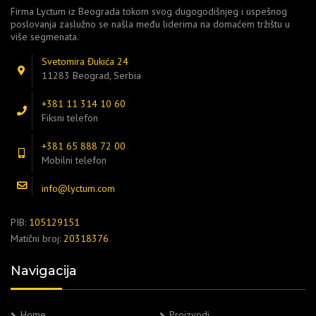
Firma Lyctum iz Beograda tokom svog dugogodišnjeg i uspešnog
poslovanja zaslužno se našla među liderima na domaćem tržištu u
više segmenata.
Svetomira Đukića 24
11283 Beograd, Serbia
+381 11 314 10 60
Fiksni telefon
+381 65 888 72 00
Mobilni telefon
info@lyctum.com
PIB:
105129151
Matični broj:
20318376
Navigacija
Home
Proizvodi