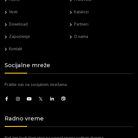
Vesti
Katalozi
Download
Partneri
Zaposlenje
O nama
Kontakt
Socijalne mreže
Pratite nas na socijalnim mrežama
Radno vreme
Naš tim ljudi Vam stoji na raspolaganju radnim danima.