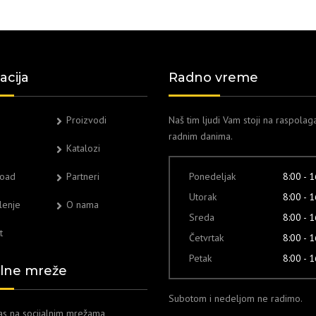
acija
Radno vreme
Proizvodi
Naš tim ljudi Vam stoji na raspolag
radnim danima.
Katalozi
oad
Partneri
Ponedeljak
8:00 - 
Utorak
8:00 - 
lenje
O nama
Sreda
8:00 - 
t
Četvrtak
8:00 - 
Petak
8:00 - 
alne mreže
Subotom i nedeljom ne radimo.
nas na socijalnim mrežama