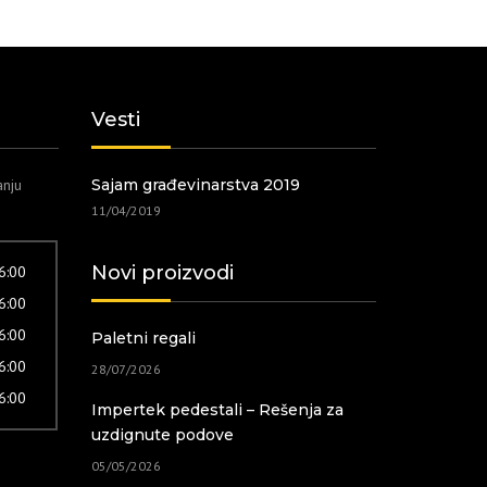
Vesti
anju
Sajam građevinarstva 2019
11/04/2019
Novi proizvodi
16:00
16:00
16:00
Paletni regali
16:00
28/07/2026
16:00
Impertek pedestali – Rešenja za
uzdignute podove
05/05/2026