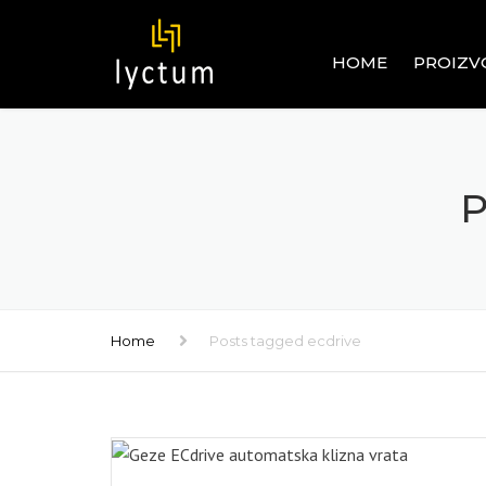
HOME
PROIZV
OGRADE
ALUMINIJ
GRAĐEVI
P
PVC SIST
GRAĐEVI
RAVNI I U
STAKLENI 
Home
Posts tagged ecdrive
PROZORI 
INOX – 
GRAĐEVI
ROLETNE