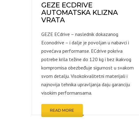
GEZE ECDRIVE
KOMARNI
AUTOMATSKA KLIZNA
ZIDNE O
VRATA
PODNE 
GEZE ECdrive – naslednik dokazanog
ŠRAFOVI
Econodrive – i dalje je povoljan u nabavci i
ALATI I M
povećava performanse. ECdrive pokriva
OSTALO
potrebe krila težine do 120 kg i bez ikakvog
kompromisa obezbeđuje sigurnost u svakom
svom detalju. Visokokvalitetni materijali i
najnovija tehnika upravljanja daju garanciju
visokim performansama.
READ MORE