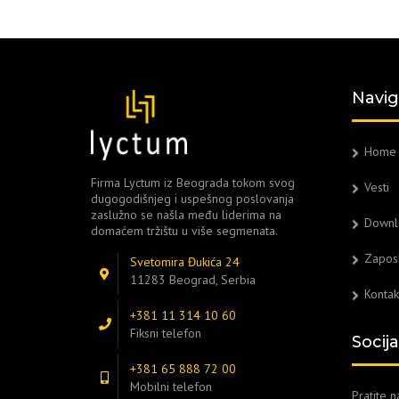
Navig
Home
Firma Lyctum iz Beograda tokom svog
Vesti
dugogodišnjeg i uspešnog poslovanja
zaslužno se našla među liderima na
Downl
domaćem tržištu u više segmenata.
Zapos
Svetomira Đukića 24
11283 Beograd, Serbia
Kontak
+381 11 314 10 60
Fiksni telefon
Socij
+381 65 888 72 00
Mobilni telefon
Pratite 