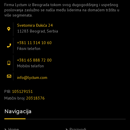
Firma Lyctum iz Beograda tokom svog dugogodišnjeg i uspešnog
poslovanja zaslužno se našla među liderima na domaćem tržištu u
više segmenata.
Svetomira Đukića 24
11283 Beograd, Serbia
+381 11 314 10 60
Fiksni telefon
+381 65 888 72 00
Mobilni telefon
info@lyctum.com
PIB:
105129151
Matični broj:
20318376
Navigacija
Home
Proizvodi