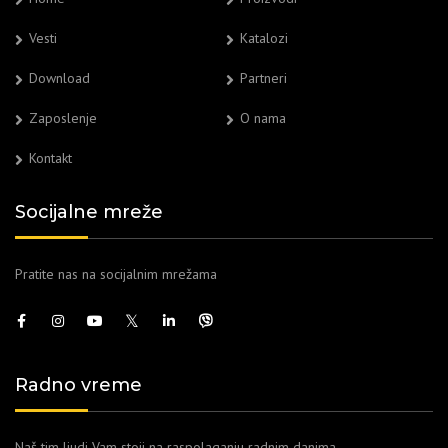
Vesti
Katalozi
Download
Partneri
Zaposlenje
O nama
Kontakt
Socijalne mreže
Pratite nas na socijalnim mrežama
Radno vreme
Naš tim ljudi Vam stoji na raspolaganju radnim danima.