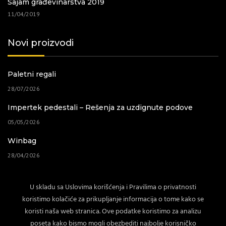
Sajam građevinarstva 2019
11/04/2019
Novi proizvodi
Paletni regali
28/07/2026
Impertek pedestali – Rešenja za uzdignute podove
05/05/2026
Winbag
28/04/2026
Baštenski nameštaj
U skladu sa Uslovima korišćenja i Pravilima o privatnosti
02/04/2026
koristimo kolačiće za prikupljanje informacija o tome kako se
koristi naša web stranica. Ove podatke koristimo za analizu
poseta kako bismo mogli obezbediti najbolje korisničko