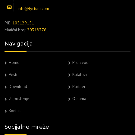
info@lyctum.com
PIB:
105129151
Matični broj:
20318376
Navigacija
Home
Proizvodi
Vesti
Katalozi
Download
Partneri
Zaposlenje
O nama
Kontakt
Socijalne mreže