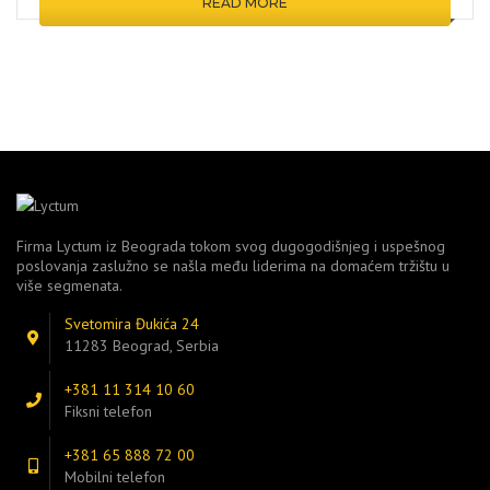
READ MORE
Firma Lyctum iz Beograda tokom svog dugogodišnjeg i uspešnog
poslovanja zaslužno se našla među liderima na domaćem tržištu u
više segmenata.
Svetomira Đukića 24
11283 Beograd, Serbia
+381 11 314 10 60
Fiksni telefon
+381 65 888 72 00
Mobilni telefon