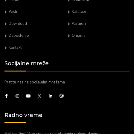
Vesti
Katalozi
Download
Partneri
Zaposlenje
O nama
Kontakt
Socijalne mreže
Pratite nas na socijalnim mrežama
Radno vreme
Naš tim ljudi Vam stoji na raspolaganju radnim danima.