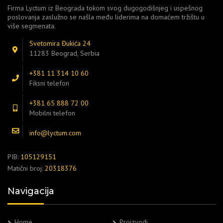
Firma Lyctum iz Beograda tokom svog dugogodišnjeg i uspešnog
poslovanja zaslužno se našla među liderima na domaćem tržištu u
više segmenata.
Svetomira Đukića 24
11283 Beograd, Serbia
+381 11 314 10 60
Fiksni telefon
+381 65 888 72 00
Mobilni telefon
info@lyctum.com
PIB:
105129151
Matični broj:
20318376
Navigacija
Home
Proizvodi