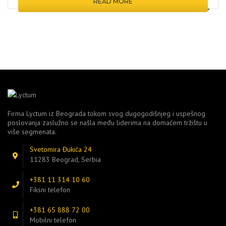
READ MORE
Firma Lyctum iz Beograda tokom svog dugogodišnjeg i uspešnog
poslovanja zaslužno se našla među liderima na domaćem tržištu u
više segmenata.
Svetomira Đukića 24
11283 Beograd, Serbia
+381 11 314 10 60
Fiksni telefon
+381 65 888 72 00
Mobilni telefon