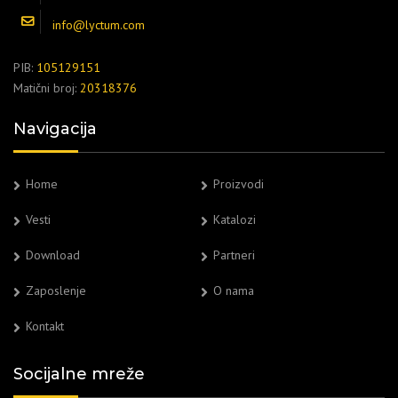
info@lyctum.com
PIB:
105129151
Matični broj:
20318376
Navigacija
Home
Proizvodi
Vesti
Katalozi
Download
Partneri
Zaposlenje
O nama
Kontakt
Socijalne mreže