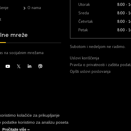
Utorak
8:00 - 
lenje
O nama
Sreda
8:00 - 
t
Četvrtak
8:00 - 
Petak
8:00 - 
alne mreže
Subotom i nedeljom ne radimo.
nas na socijalnim mrežama
Uslovi koriščenja
Pravila o privatnosti i zaštita poda
Opšti uslovi poslovanja
koristimo kolačiće za prikupljanje
e podatke koristimo za analizu poseta
.
Pročitajte više