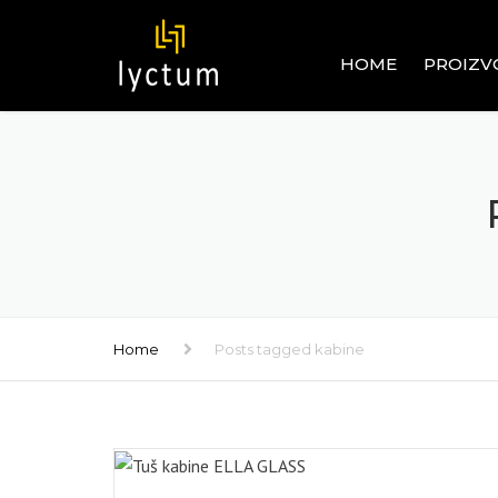
HOME
PROIZV
OGRADE
ALUMINIJ
GRAĐEVI
PVC SIST
GRAĐEVI
RAVNI I U
STAKLENI 
Home
Posts tagged kabine
PROZORI 
INOX – 
GRAĐEVI
ROLETNE