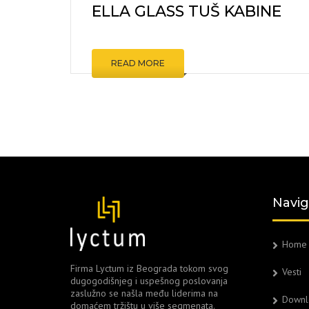
ELLA GLASS TUŠ KABINE
KOMARNI
ZIDNE O
PODNE 
READ MORE
ŠRAFOVI
ALATI I M
OSTALO
Navig
Home
Firma Lyctum iz Beograda tokom svog
Vesti
dugogodišnjeg i uspešnog poslovanja
zaslužno se našla među liderima na
Downl
domaćem tržištu u više segmenata.