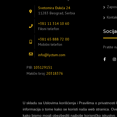
Zapos
Svetomira Đukića 24
11283 Beograd, Serbia
Kontak
+381 11 314 10 60
Fiksni telefon
Socij
+381 65 888 72 00
Mobilni telefon
Pratite 
info@lyctum.com
PIB:
105129151
Matični broj:
20318376
U skladu sa Uslovima korišćenja i Pravilima o privatnosti 
informacija o tome kako se koristi naša web stranica. Ov
Copyright © 2007-2025 Lyctum d.o.o.
kako bismo mogli obezbediti najbolje korisničko iskustvo