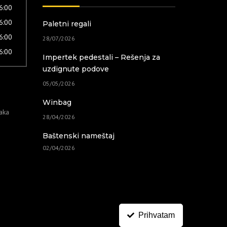
16:00
16:00
Paletni regali
16:00
28/07/2026
16:00
Impertek pedestali – Rešenja za
uzdignute podove
05/05/2026
Winbag
taka
28/04/2026
Baštenski nameštaj
02/04/2026
Prihvatam