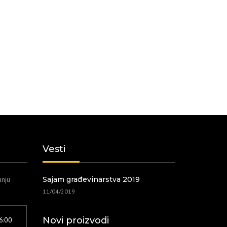
Vesti
anju
Sajam građevinarstva 2019
11/04/2019
Novi proizvodi
16:00