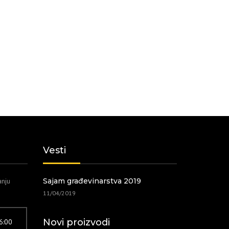
Vesti
anju
Sajam građevinarstva 2019
11/04/2019
Novi proizvodi
16:00