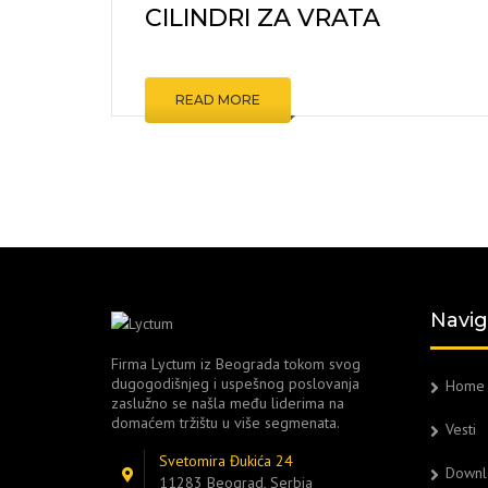
CILINDRI ZA VRATA
KOMARNI
ZIDNE O
PODNE 
READ MORE
ŠRAFOVI
ALATI I M
OSTALO
Navig
Firma Lyctum iz Beograda tokom svog
dugogodišnjeg i uspešnog poslovanja
Home
zaslužno se našla među liderima na
domaćem tržištu u više segmenata.
Vesti
Svetomira Đukića 24
Downl
11283 Beograd, Serbia