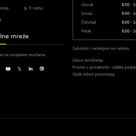
Utorak
8:00 - 
lenje
O nama
Sreda
8:00 - 
t
Četvrtak
8:00 - 
Petak
8:00 - 
alne mreže
Subotom i nedeljom ne radimo.
nas na socijalnim mrežama
Uslovi koriščenja
Pravila o privatnosti i zaštita poda
Opšti uslovi poslovanja