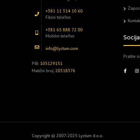
Zapos
+381 11 314 10 60
Fiksni telefon
Kontak
+381 65 888 72 00
Mobilni telefon
Socij
info@lyctum.com
Pratite 
PIB:
105129151
Matični broj:
20318376
Copyright © 2007-2025 Lyctum d.o.o.