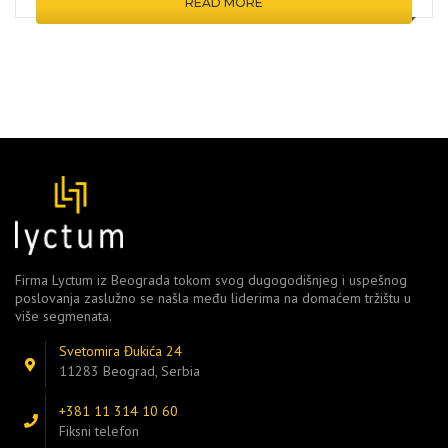
READ MORE
Firma Lyctum iz Beograda tokom svog dugogodišnjeg i uspešnog
poslovanja zaslužno se našla među liderima na domaćem tržištu u
više segmenata.
Svetomira Đukića 24
11283 Beograd, Serbia
+381 11 314 10 60
Fiksni telefon