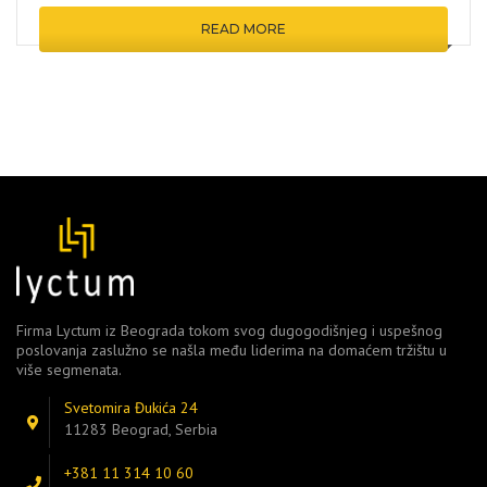
READ MORE
Firma Lyctum iz Beograda tokom svog dugogodišnjeg i uspešnog
poslovanja zaslužno se našla među liderima na domaćem tržištu u
više segmenata.
Svetomira Đukića 24
11283 Beograd, Serbia
+381 11 314 10 60