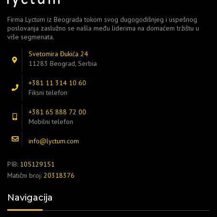
Firma Lyctum iz Beograda tokom svog dugogodišnjeg i uspešnog
poslovanja zaslužno se našla među liderima na domaćem tržištu u
više segmenata.
Svetomira Đukića 24
11283 Beograd, Serbia
+381 11 314 10 60
Fiksni telefon
+381 65 888 72 00
Mobilni telefon
info@lyctum.com
PIB:
105129151
Matični broj:
20318376
Navigacija