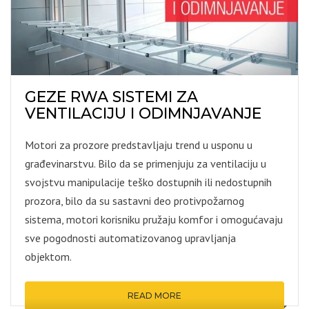
GEZE RWA SISTEMI ZA
VENTILACIJU I ODIMNJAVANJE
Motori za prozore predstavljaju trend u usponu u
građevinarstvu. Bilo da se primenjuju za ventilaciju u
svojstvu manipulacije teško dostupnih ili nedostupnih
prozora, bilo da su sastavni deo protivpožarnog
sistema, motori korisniku pružaju komfor i omogućavaju
sve pogodnosti automatizovanog upravljanja
objektom.
READ MORE