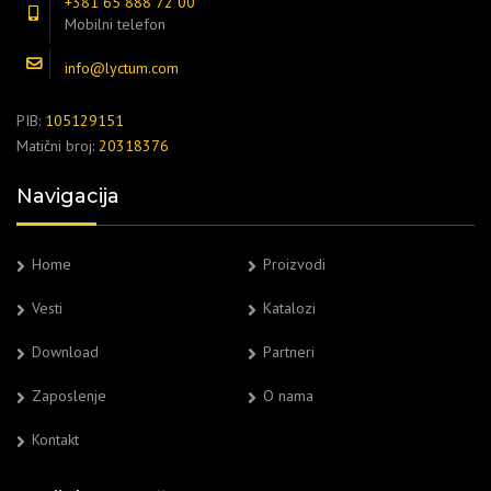
+381 65 888 72 00
Mobilni telefon
info@lyctum.com
PIB:
105129151
Matični broj:
20318376
Navigacija
Home
Proizvodi
Vesti
Katalozi
Download
Partneri
Zaposlenje
O nama
Kontakt