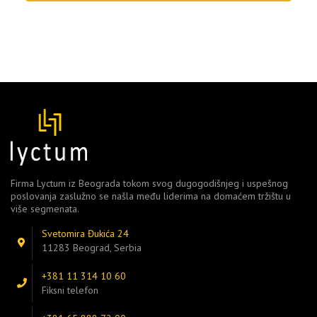
Firma Lyctum iz Beograda tokom svog dugogodišnjeg i uspešnog
poslovanja zaslužno se našla među liderima na domaćem tržištu u
više segmenata.
Svetomira Đukića 24
11283 Beograd, Serbia
+381 11 314 10 60
Fiksni telefon