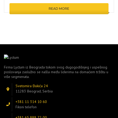
READ MORE
Firma Lyctum iz Beograda tokom svog dugogodišnjeg i uspešnog
poslovanja zaslužno se našla među liderima na domaćem tržištu u
više segmenata.
Svetomira Đukića 24
11283 Beograd, Serbia
+381 11 314 10 60
Fiksni telefon
+381 65 888 72 00