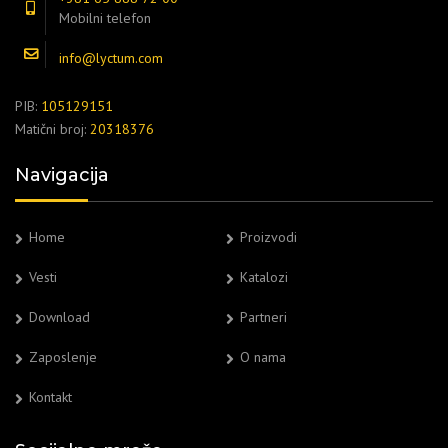
Mobilni telefon
info@lyctum.com
PIB:
105129151
Matični broj:
20318376
Navigacija
Home
Proizvodi
Vesti
Katalozi
Download
Partneri
Zaposlenje
O nama
Kontakt