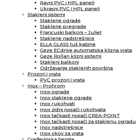
Ravni PVC i HPL paneli
Ukrasni PVC i HPL paneli
Stakleni sistemi
Staklene ograde
Staklene pregrade
Francuski balkoni – Juliet
Staklene nadstrešnice
ELLA GLASS tuš kabine
Geze ECdrive automatska klizna vrata
Geze Rollan klizni sistemi
Stakleni balkoni
Održavanje staklenih površina
Prozori i vrata
PVC prozori i vrata
Inox – Prohrom
Inox ograde
Inox staklene ograde
Inox rukohvati
Inox zidni nosači rukohvata
Inox tačkasti nosači CREA-POINT
Inox tačkasti nosači za staklenu ogradu
Inox nadstrešnice
Inox okov za vrata
Građevinska hemija