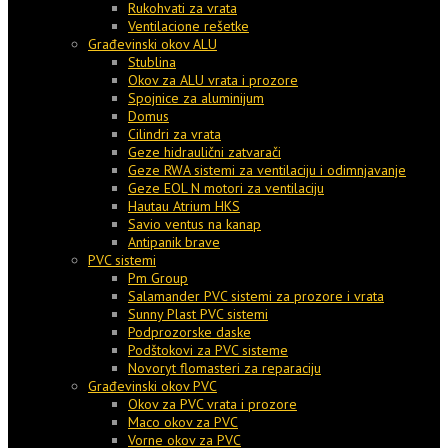
Rukohvati za vrata
Ventilacione rešetke
Građevinski okov ALU
Stublina
Okov za ALU vrata i prozore
Spojnice za aluminijum
Domus
Cilindri za vrata
Geze hidraulični zatvarači
Geze RWA sistemi za ventilaciju i odimnjavanje
Geze EOL N motori za ventilaciju
Hautau Atrium HKS
Savio ventus na kanap
Antipanik brave
PVC sistemi
Pm Group
Salamander PVC sistemi za prozore i vrata
Sunny Plast PVC sistemi
Podprozorske daske
Podštokovi za PVC sisteme
Novoryt flomasteri za reparaciju
Građevinski okov PVC
Okov za PVC vrata i prozore
Maco okov za PVC
Vorne okov za PVC