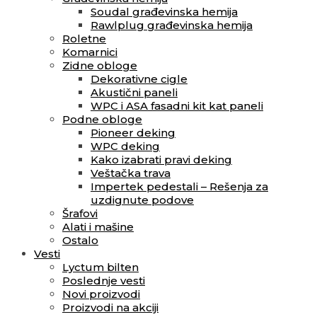
Soudal građevinska hemija
Rawlplug građevinska hemija
Roletne
Komarnici
Zidne obloge
Dekorativne cigle
Akustični paneli
WPC i ASA fasadni kit kat paneli
Podne obloge
Pioneer deking
WPC deking
Kako izabrati pravi deking
Veštačka trava
Impertek pedestali – Rešenja za
uzdignute podove
Šrafovi
Alati i mašine
Ostalo
Vesti
Lyctum bilten
Poslednje vesti
Novi proizvodi
Proizvodi na akciji