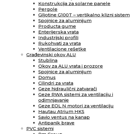
Konstrukcija za solarne panele
Pergole
Giljotine G100T – vertikalno klizni sistem
Spojnice za aluminijum
Producta gume
Enterijerska vrata
Industrijski profili
Rukohvati za vrata
Ventilacione rešetke
Građevinski okov ALU
Stublina
Okov za ALU vrata i prozore
Spojnice za aluminijum
Domus
Cilindri za vrata
Geze hidraulični zatvarači
Geze RWA sistemi za ventilaciju i
odimnjavanje
Geze EOL N motori za ventilaciju
Hautau Atrium HKS
Savio ventus na kanap
Antipanik brave
PVC sistemi