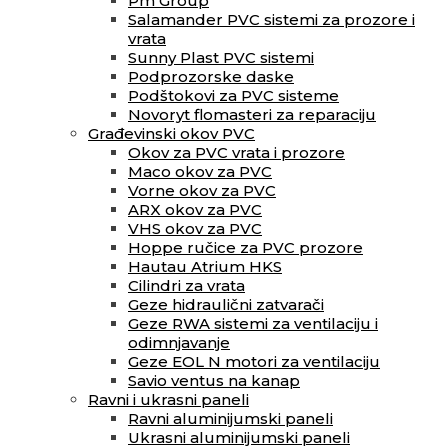
Pm Group
Salamander PVC sistemi za prozore i
vrata
Sunny Plast PVC sistemi
Podprozorske daske
Podštokovi za PVC sisteme
Novoryt flomasteri za reparaciju
Građevinski okov PVC
Okov za PVC vrata i prozore
Maco okov za PVC
Vorne okov za PVC
ARX okov za PVC
VHS okov za PVC
Hoppe ručice za PVC prozore
Hautau Atrium HKS
Cilindri za vrata
Geze hidraulični zatvarači
Geze RWA sistemi za ventilaciju i
odimnjavanje
Geze EOL N motori za ventilaciju
Savio ventus na kanap
Ravni i ukrasni paneli
Ravni aluminijumski paneli
Ukrasni aluminijumski paneli