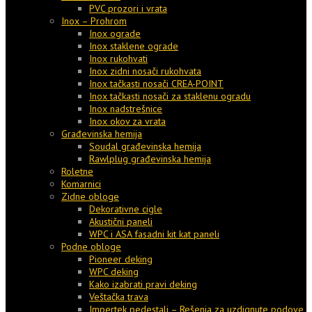
PVC prozori i vrata
Inox – Prohrom
Inox ograde
Inox staklene ograde
Inox rukohvati
Inox zidni nosači rukohvata
Inox tačkasti nosači CREA-POINT
Inox tačkasti nosači za staklenu ogradu
Inox nadstrešnice
Inox okov za vrata
Građevinska hemija
Soudal građevinska hemija
Rawlplug građevinska hemija
Roletne
Komarnici
Zidne obloge
Dekorativne cigle
Akustični paneli
WPC i ASA fasadni kit kat paneli
Podne obloge
Pioneer deking
WPC deking
Kako izabrati pravi deking
Veštačka trava
Impertek pedestali – Rešenja za uzdignute podove