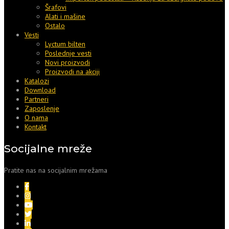
Šrafovi
Alati i mašine
Ostalo
Vesti
Lyctum bilten
Poslednje vesti
Novi proizvodi
Proizvodi na akciji
Katalozi
Download
Partneri
Zaposlenje
O nama
Kontakt
Socijalne mreže
Pratite nas na socijalnim mrežama