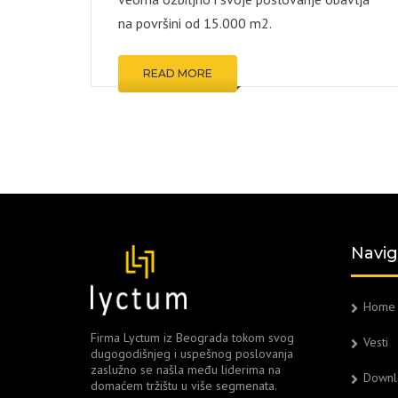
na površini od 15.000 m2.
READ MORE
Navig
Home
Firma Lyctum iz Beograda tokom svog
Vesti
dugogodišnjeg i uspešnog poslovanja
zaslužno se našla među liderima na
Downl
domaćem tržištu u više segmenata.