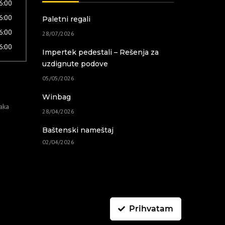
16:00
16:00
Paletni regali
16:00
28/07/2026
16:00
Impertek pedestali – Rešenja za
uzdignute podove
05/05/2026
Winbag
taka
28/04/2026
Baštenski nameštaj
02/04/2026
Prihvatam