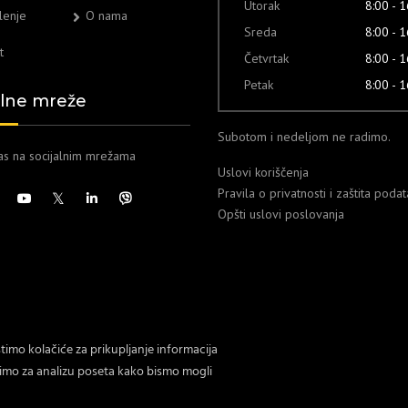
Utorak
8:00 - 
lenje
O nama
Sreda
8:00 - 
t
Četvrtak
8:00 - 
Petak
8:00 - 
alne mreže
Subotom i nedeljom ne radimo.
nas na socijalnim mrežama
Uslovi koriščenja
Pravila o privatnosti i zaštita poda
Opšti uslovi poslovanja
stimo kolačiće za prikupljanje informacija
timo za analizu poseta kako bismo mogli