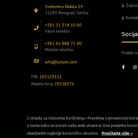
Zapos
Svetomira Đukića 24
11283 Beograd, Serbia
Kontak
+381 11 314 10 60
Fiksni telefon
Socij
+381 65 888 72 00
Mobilni telefon
Pratite 
info@lyctum.com
PIB:
105129151
Matični broj:
20318376
U skladu sa Uslovima korišćenja i Pravilima o privatnosti kori
o tome kako se koristi naša web stranica. Ove podatke koris
Copyright © 2007-2025 Lyctum d.o.o.
obezbediti najbolje korisničko iskustvo.
Pročitajte više