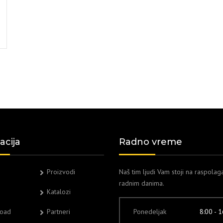
acija
Radno vreme
Proizvodi
Naš tim ljudi Vam stoji na raspolag
radnim danima.
Katalozi
oad
Partneri
Ponedeljak
8:00 - 