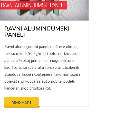
RAVNI ALUMINIJUMSKI
PANELI
Ravni aluminijumski paneli ne štete okolini,
laki su (oko 5,50 kg/m2) toplotno-izolacioni
paneli u širokoj primeni u mnogo sektora,
kao što su izrada vrata i prozora, izložbenih
štandova, kućnih kontejnera, lakomontažnih
objekata, prikolica za automobile, podelu
kancelarijskog prostora itd.
READ MORE