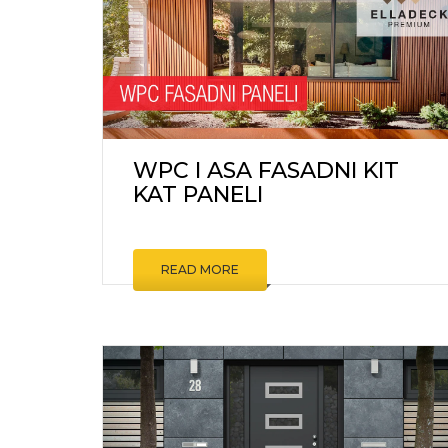
KOMARNI
ZIDNE O
PODNE 
ŠRAFOVI
ALATI I M
WPC I ASA FASADNI KIT
OSTALO
KAT PANELI
READ MORE