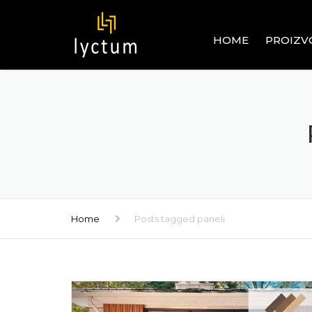
HOME
PROIZV
OGRADE
ALUMINIJ
GRAĐEVI
PVC SIST
GRAĐEVI
RAVNI I U
STAKLENI 
Home
Posts tagged paneli
PROZORI 
INOX – 
GRAĐEVI
ROLETNE