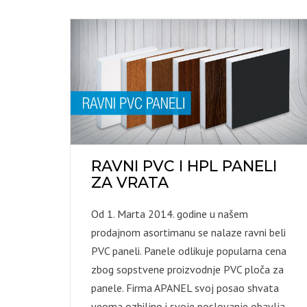
RAVNI PVC I HPL PANELI
ZA VRATA
Od 1. Marta 2014. godine u našem
prodajnom asortimanu se nalaze ravni beli
PVC paneli. Panele odlikuje popularna cena
zbog sopstvene proizvodnje PVC ploča za
panele. Firma APANEL svoj posao shvata
veoma ozbiljno i svoje poslovanje obavlja