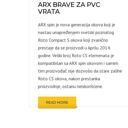
ARX BRAVE ZA PVC
KOMARNI
VRATA
ZIDNE O
ARX spin je nova generacija okova koji je
PODNE 
nastao unapređenjem svetski poznatog
ŠRAFOVI
Roto Compact S okova koji zvanično
ALATI I M
prestaje da se proizvodi u Aprilu 2014.
OSTALO
godine. Veliki broj Roto CS elemenata je
kompatibilan sa ARX spin okovom i samim
tim proizvođač nije dozvolio da stare zalihe
Roto CS okova, nakon prestanka
proizvodnje, ostanu neiskorišćene.
READ MORE