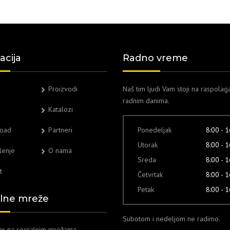
acija
Radno vreme
Proizvodi
Naš tim ljudi Vam stoji na raspolag
radnim danima.
Katalozi
oad
Partneri
Ponedeljak
8:00 - 
Utorak
8:00 - 
lenje
O nama
Sreda
8:00 - 
t
Četvrtak
8:00 - 
Petak
8:00 - 
alne mreže
Subotom i nedeljom ne radimo.
nas na socijalnim mrežama