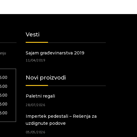
Vesti
anju
Sajam građevinarstva 2019
11/04/2019
Novi proizvodi
16:00
16:00
16:00
Paletni regali
16:00
28/07/2026
16:00
Impertek pedestali – Rešenja za
uzdignute podove
05/05/2026