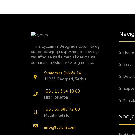
Navig
Firma Lyctum iz Beograda tokom svog
dugogodišnjeg i uspešnog poslovanja
Home
zaslužno se našla među liderima na
domaćem tržištu u više segmenata.
Vesti
Svetomira Đukića 24
Downl
11283 Beograd, Serbia
Zapos
+381 11 314 10 60
Fiksni telefon
Kontak
+381 65 888 72 00
Mobilni telefon
Socij
info@lyctum.com
Pratite 