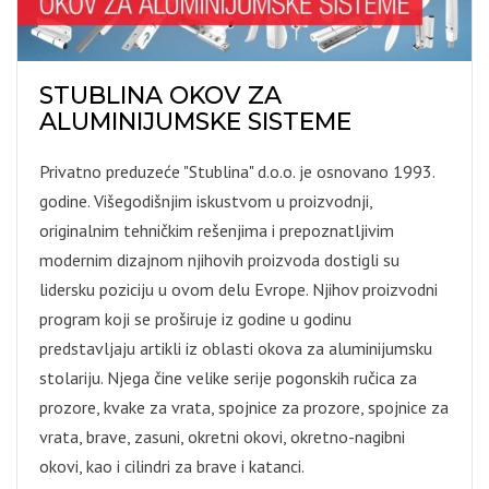
STUBLINA OKOV ZA
ALUMINIJUMSKE SISTEME
Privatno preduzeće "Stublina" d.o.o. je osnovano 1993.
godine. Višegodišnjim iskustvom u proizvodnji,
originalnim tehničkim rešenjima i prepoznatljivim
modernim dizajnom njihovih proizvoda dostigli su
lidersku poziciju u ovom delu Evrope. Njihov proizvodni
program koji se proširuje iz godine u godinu
predstavljaju artikli iz oblasti okova za aluminijumsku
stolariju. Njega čine velike serije pogonskih ručica za
prozore, kvake za vrata, spojnice za prozore, spojnice za
vrata, brave, zasuni, okretni okovi, okretno-nagibni
okovi, kao i cilindri za brave i katanci.