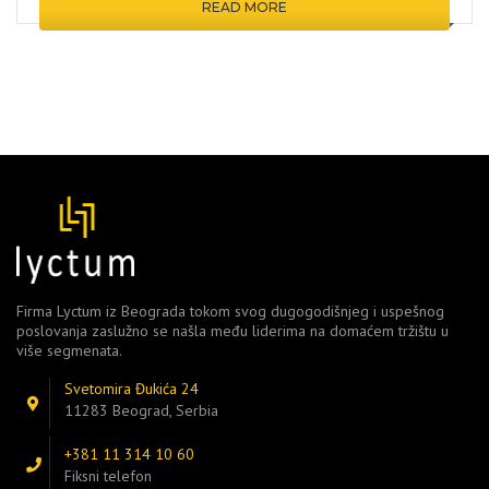
READ MORE
Firma Lyctum iz Beograda tokom svog dugogodišnjeg i uspešnog
poslovanja zaslužno se našla među liderima na domaćem tržištu u
više segmenata.
Svetomira Đukića 24
11283 Beograd, Serbia
+381 11 314 10 60
Fiksni telefon