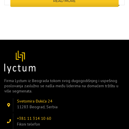
READ MORE
Firma Lyctum iz Beograda tokom svog dugogodišnjeg i uspešnog
poslovanja zaslužno se našla među liderima na domaćem tržištu u
više segmenata.
Svetomira Đukića 24
11283 Beograd, Serbia
+381 11 314 10 60
Fiksni telefon