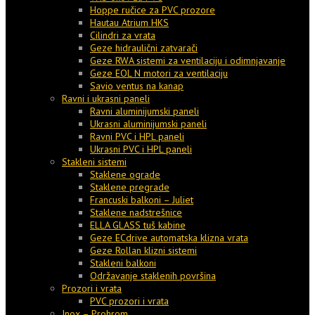
Hoppe ručice za PVC prozore
Hautau Atrium HKS
Cilindri za vrata
Geze hidraulični zatvarači
Geze RWA sistemi za ventilaciju i odimnjavanje
Geze EOL N motori za ventilaciju
Savio ventus na kanap
Ravni i ukrasni paneli
Ravni aluminijumski paneli
Ukrasni aluminijumski paneli
Ravni PVC i HPL paneli
Ukrasni PVC i HPL paneli
Stakleni sistemi
Staklene ograde
Staklene pregrade
Francuski balkoni – Juliet
Staklene nadstrešnice
ELLA GLASS tuš kabine
Geze ECdrive automatska klizna vrata
Geze Rollan klizni sistemi
Stakleni balkoni
Održavanje staklenih površina
Prozori i vrata
PVC prozori i vrata
Inox – Prohrom