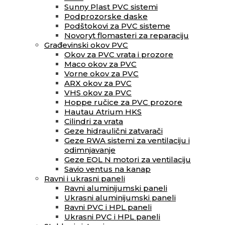
Sunny Plast PVC sistemi
Podprozorske daske
Podštokovi za PVC sisteme
Novoryt flomasteri za reparaciju
Građevinski okov PVC
Okov za PVC vrata i prozore
Maco okov za PVC
Vorne okov za PVC
ARX okov za PVC
VHS okov za PVC
Hoppe ručice za PVC prozore
Hautau Atrium HKS
Cilindri za vrata
Geze hidraulični zatvarači
Geze RWA sistemi za ventilaciju i
odimnjavanje
Geze EOL N motori za ventilaciju
Savio ventus na kanap
Ravni i ukrasni paneli
Ravni aluminijumski paneli
Ukrasni aluminijumski paneli
Ravni PVC i HPL paneli
Ukrasni PVC i HPL paneli