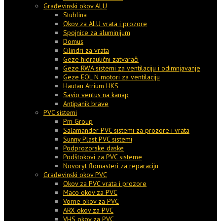
Građevinski okov ALU
Stublina
Okov za ALU vrata i prozore
Spojnice za aluminijum
Domus
Cilindri za vrata
Geze hidraulični zatvarači
Geze RWA sistemi za ventilaciju i odimnjavanje
Geze EOL N motori za ventilaciju
Hautau Atrium HKS
Savio ventus na kanap
Antipanik brave
PVC sistemi
Pm Group
Salamander PVC sistemi za prozore i vrata
Sunny Plast PVC sistemi
Podprozorske daske
Podštokovi za PVC sisteme
Novoryt flomasteri za reparaciju
Građevinski okov PVC
Okov za PVC vrata i prozore
Maco okov za PVC
Vorne okov za PVC
ARX okov za PVC
VHS okov za PVC