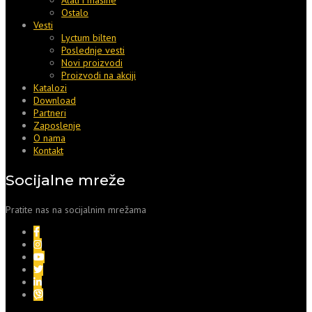
Ostalo
Vesti
Lyctum bilten
Poslednje vesti
Novi proizvodi
Proizvodi na akciji
Katalozi
Download
Partneri
Zaposlenje
O nama
Kontakt
Socijalne mreže
Pratite nas na socijalnim mrežama