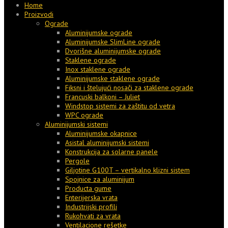
Home
Proizvodi
Ograde
Aluminijumske ograde
Aluminijumske SlimLine ograde
Dvorišne aluminijumske ograde
Staklene ograde
Inox staklene ograde
Aluminijumske staklene ograde
Fiksni i štelujući nosači za staklene ograde
Francuski balkoni – Juliet
Windstop sistemi za zaštitu od vetra
WPC ograde
Aluminijumski sistemi
Aluminijumske okapnice
Asistal aluminijumski sistemi
Konstrukcija za solarne panele
Pergole
Giljotine G100T – vertikalno klizni sistem
Spojnice za aluminijum
Producta gume
Enterijerska vrata
Industrijski profili
Rukohvati za vrata
Ventilacione rešetke