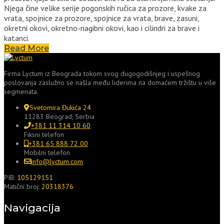
Njega čine velike serije pogonskih ručica za prozore, kvake za
vrata, spojnice za prozore, spojnice za vrata, brave, zasuni,
okretni okovi, okretno-nagibni okovi, kao i cilindri za brave i
katanci.
Read More
Firma Lyctum iz Beograda tokom svog dugogodišnjeg i uspešnog
poslovanja zaslužno se našla među liderima na domaćem tržištu u više
segmenata.
Svetomira Đukića 24
11283 Beograd, Serbia
+381 11 314 10 60
Fiksni telefon
+381 65 888 72 00
Mobilni telefon
info@lyctum.com
PIB:
105129151
Matični broj:
20318376
Navigacija