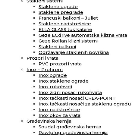
Stakleni sistemi
Staklene ograde
Staklene pregrade
Francuski balkoni – Juliet
Staklene nadstrešnice
ELLA GLASS tuš kabine
Geze ECdrive automatska klizna vrata
Geze Rollan klizni sistemi
Stakleni balkoni
Održavanje staklenih površina
Prozori i vrata
PVC prozori i vrata
Inox – Prohrom
Inox ograde
Inox staklene ograde
Inox rukohvati
Inox zidni nosači rukohvata
Inox tačkasti nosači CREA-POINT
Inox tačkasti nosači za staklenu ogradu
Inox nadstrešnice
Inox okov za vrata
Građevinska hemija
Soudal građevinska hemija
Rawlplug građevinska hemija