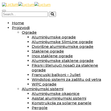
Home
Proizvodi
Ograde
Aluminijumske ograde
Aluminijumske SlimLine ograde
Dvorišne aluminijumske ograde
Staklene ograde
Inox staklene ograde
Aluminijumske staklene ograde
Fiksni i štelujući nosači za staklene
ograde
Francuski balkoni – Juliet
Windstop sistemi za zaštitu od vetra
WPC ograde
Aluminijumski sistemi
Aluminijumske okapnice
Asistal aluminijumski sistemi
Konstrukcija za solarne panele
Pergole