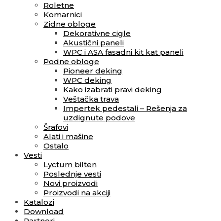
Roletne
Komarnici
Zidne obloge
Dekorativne cigle
Akustični paneli
WPC i ASA fasadni kit kat paneli
Podne obloge
Pioneer deking
WPC deking
Kako izabrati pravi deking
Veštačka trava
Impertek pedestali – Rešenja za
uzdignute podove
Šrafovi
Alati i mašine
Ostalo
Vesti
Lyctum bilten
Poslednje vesti
Novi proizvodi
Proizvodi na akciji
Katalozi
Download
Partneri