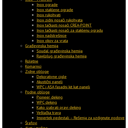
Inox ograde
Inox staklene ograde
Inox rukohvati
Inox zidni nosači rukohvata
Inox tačkasti nosači CREA-POINT
Inox tačkasti nosači za staklenu ogradu
Inox nadstrešnice
Inox okov za vrata
Građevinska hemija
Soudal građevinska hemija
Rawlplug građevinska hemija
Roletne
Komarnici
Zidne obloge
Dekorativne cigle
Akustični paneli
WPC i ASA fasadni kit kat paneli
Podne obloge
Pioneer deking
WPC deking
Kako izabrati pravi deking
Veštačka trava
Impertek pedestali – Rešenja za uzdignute podove
Šrafovi
Alati i mašine