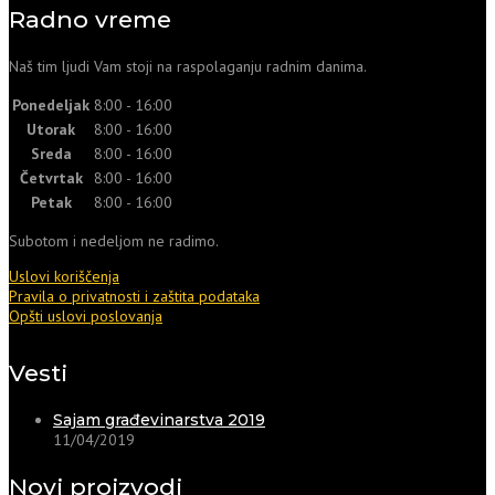
Radno vreme
Naš tim ljudi Vam stoji na raspolaganju radnim danima.
Ponedeljak
8:00 - 16:00
Utorak
8:00 - 16:00
Sreda
8:00 - 16:00
Četvrtak
8:00 - 16:00
Petak
8:00 - 16:00
Subotom i nedeljom ne radimo.
Uslovi koriščenja
Pravila o privatnosti i zaštita podataka
Opšti uslovi poslovanja
Vesti
Sajam građevinarstva 2019
11/04/2019
Novi proizvodi