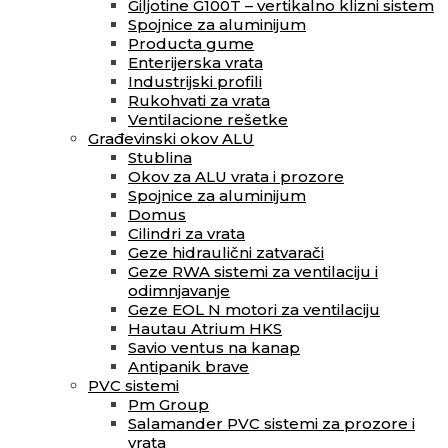
Giljotine G100T – vertikalno klizni sistem
Spojnice za aluminijum
Producta gume
Enterijerska vrata
Industrijski profili
Rukohvati za vrata
Ventilacione rešetke
Građevinski okov ALU
Stublina
Okov za ALU vrata i prozore
Spojnice za aluminijum
Domus
Cilindri za vrata
Geze hidraulični zatvarači
Geze RWA sistemi za ventilaciju i
odimnjavanje
Geze EOL N motori za ventilaciju
Hautau Atrium HKS
Savio ventus na kanap
Antipanik brave
PVC sistemi
Pm Group
Salamander PVC sistemi za prozore i
vrata