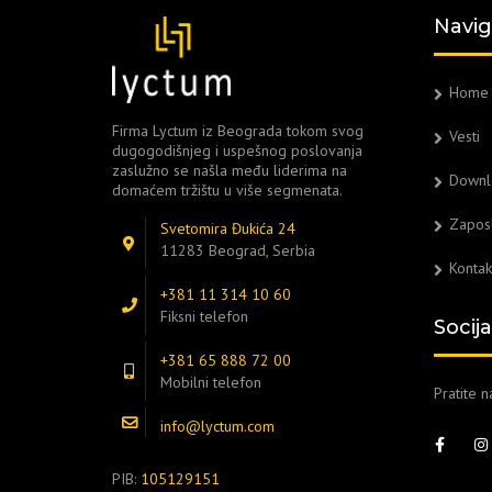
Navig
Home
Firma Lyctum iz Beograda tokom svog
Vesti
dugogodišnjeg i uspešnog poslovanja
zaslužno se našla među liderima na
Downl
domaćem tržištu u više segmenata.
Zapos
Svetomira Đukića 24
11283 Beograd, Serbia
Kontak
+381 11 314 10 60
Fiksni telefon
Socij
+381 65 888 72 00
Mobilni telefon
Pratite 
info@lyctum.com
PIB:
105129151