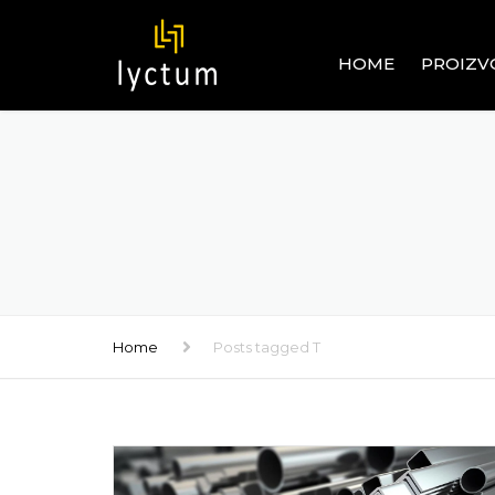
HOME
PROIZV
OGRADE
ALUMINIJ
GRAĐEVI
PVC SIST
GRAĐEVI
RAVNI I U
STAKLENI 
Home
Posts tagged T
PROZORI 
INOX – 
GRAĐEVI
ROLETNE