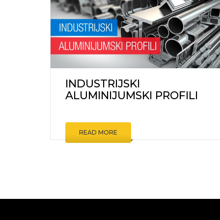
KOMARNI
ZIDNE O
PODNE 
ŠRAFOVI
ALATI I M
INDUSTRIJSKI
OSTALO
ALUMINIJUMSKI PROFILI
READ MORE