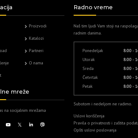
acija
Radno vreme
Proizvodi
Naš tim ljudi Vam stoji na raspolag
radnim danima.
Katalozi
oad
Partneri
Ponedeljak
8:00 - 
Utorak
8:00 - 
lenje
O nama
Sreda
8:00 - 
t
Četvrtak
8:00 - 
Petak
8:00 - 
alne mreže
Subotom i nedeljom ne radimo.
nas na socijalnim mrežama
Uslovi koriščenja
Pravila o privatnosti i zaštita poda
Opšti uslovi poslovanja