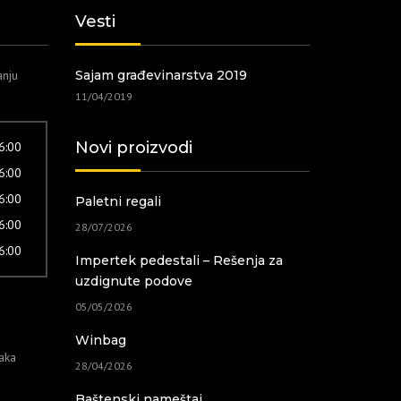
Vesti
anju
Sajam građevinarstva 2019
11/04/2019
Novi proizvodi
16:00
16:00
16:00
Paletni regali
16:00
28/07/2026
16:00
Impertek pedestali – Rešenja za
uzdignute podove
05/05/2026
Winbag
taka
28/04/2026
Baštenski nameštaj