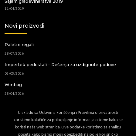
Sajam građevinarstva 2019
11/04/2019
Novi proizvodi
Paletni regali
28/07/2026
Impertek pedestali – Rešenja za uzdignute podove
05/05/2026
Winbag
28/04/2026
Baštenski nameštaj
U skladu sa Uslovima korišćenja i Pravilima o privatnosti
02/04/2026
koristimo kolačiće za prikupljanje informacija o tome kako se
koristi naša web stranica. Ove podatke koristimo za analizu
poseta kako bismo mogli obezbediti najbolje korisničko