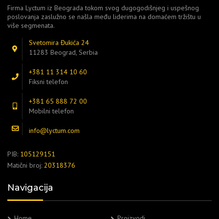
Firma Lyctum iz Beograda tokom svog dugogodišnjeg i uspešnog
poslovanja zaslužno se našla među liderima na domaćem tržištu u
više segmenata.
Svetomira Đukića 24
11283 Beograd, Serbia
+381 11 314 10 60
Fiksni telefon
+381 65 888 72 00
Mobilni telefon
info@lyctum.com
PIB:
105129151
Matični broj:
20318376
Navigacija
Home
Proizvodi