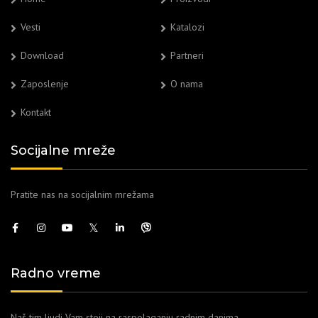
Vesti
Katalozi
Download
Partneri
Zaposlenje
O nama
Kontakt
Socijalne mreže
Pratite nas na socijalnim mrežama
Radno vreme
Naš tim ljudi Vam stoji na raspolaganju radnim danima.