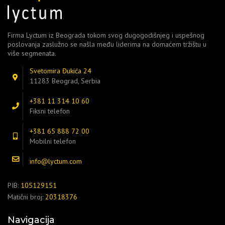
Firma Lyctum iz Beograda tokom svog dugogodišnjeg i uspešnog
poslovanja zaslužno se našla među liderima na domaćem tržištu u
više segmenata.
Svetomira Đukića 24
11283 Beograd, Serbia
+381 11 314 10 60
Fiksni telefon
+381 65 888 72 00
Mobilni telefon
info@lyctum.com
PIB:
105129151
Matični broj:
20318376
Navigacija