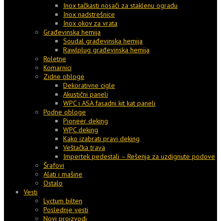
Inox tačkasti nosači za staklenu ogradu
Inox nadstrešnice
Inox okov za vrata
Građevinska hemija
Soudal građevinska hemija
Rawlplug građevinska hemija
Roletne
Komarnici
Zidne obloge
Dekorativne cigle
Akustični paneli
WPC i ASA fasadni kit kat paneli
Podne obloge
Pioneer deking
WPC deking
Kako izabrati pravi deking
Veštačka trava
Impertek pedestali – Rešenja za uzdignute podove
Šrafovi
Alati i mašine
Ostalo
Vesti
Lyctum bilten
Poslednje vesti
Novi proizvodi