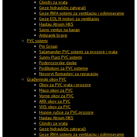
Cilindri za vrata
Geze hidraulični zatvarači
Geze RWA sistemi za ventilaciju i odimnjavanje
Geze EOL N motori za ventilaciju
Hautau Atrium HKS
Savio ventus na kanap
Antipanik brave
PVC sistemi
Pm Group
Salamander PVC sistemi za prozore i vrata
Sunny Plast PVC sistemi
Podprozorske daske
Podštokovi za PVC sisteme
Novoryt flomasteri za reparaciju
Građevinski okov PVC
Okov za PVC vrata i prozore
Maco okov za PVC
Vorne okov za PVC
ARX okov za PVC
VHS okov za PVC
Hoppe ručice za PVC prozore
Hautau Atrium HKS
Cilindri za vrata
Geze hidraulični zatvarači
Geze RWA sistemi za ventilaciju i odimnjavanje