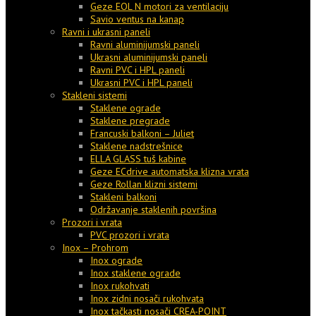
Geze EOL N motori za ventilaciju
Savio ventus na kanap
Ravni i ukrasni paneli
Ravni aluminijumski paneli
Ukrasni aluminijumski paneli
Ravni PVC i HPL paneli
Ukrasni PVC i HPL paneli
Stakleni sistemi
Staklene ograde
Staklene pregrade
Francuski balkoni – Juliet
Staklene nadstrešnice
ELLA GLASS tuš kabine
Geze ECdrive automatska klizna vrata
Geze Rollan klizni sistemi
Stakleni balkoni
Održavanje staklenih površina
Prozori i vrata
PVC prozori i vrata
Inox – Prohrom
Inox ograde
Inox staklene ograde
Inox rukohvati
Inox zidni nosači rukohvata
Inox tačkasti nosači CREA-POINT