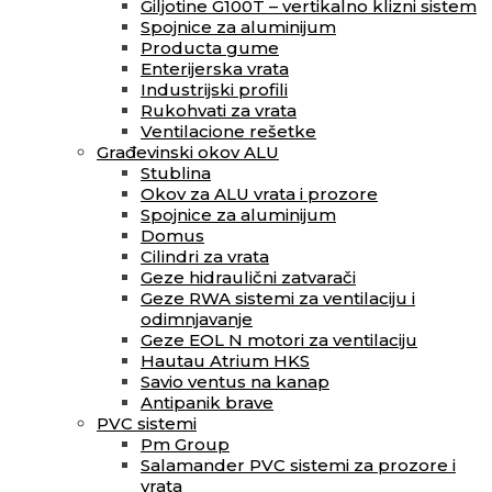
Giljotine G100T – vertikalno klizni sistem
Spojnice za aluminijum
Producta gume
Enterijerska vrata
Industrijski profili
Rukohvati za vrata
Ventilacione rešetke
Građevinski okov ALU
Stublina
Okov za ALU vrata i prozore
Spojnice za aluminijum
Domus
Cilindri za vrata
Geze hidraulični zatvarači
Geze RWA sistemi za ventilaciju i
odimnjavanje
Geze EOL N motori za ventilaciju
Hautau Atrium HKS
Savio ventus na kanap
Antipanik brave
PVC sistemi
Pm Group
Salamander PVC sistemi za prozore i
vrata