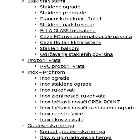
Stakleni sistemi
Staklene ograde
Staklene pregrade
Francuski balkoni – Juliet
Staklene nadstrešnice
ELLA GLASS tuš kabine
Geze ECdrive automatska klizna vrata
Geze Rollan klizni sistemi
Stakleni balkoni
Održavanje staklenih površina
Prozori i vrata
PVC prozori i vrata
Inox – Prohrom
Inox ograde
Inox staklene ograde
Inox rukohvati
Inox zidni nosači rukohvata
Inox tačkasti nosači CREA-POINT
Inox tačkasti nosači za staklenu ogradu
Inox nadstrešnice
Inox okov za vrata
Građevinska hemija
Soudal građevinska hemija
Rawlplug građevinska hemija