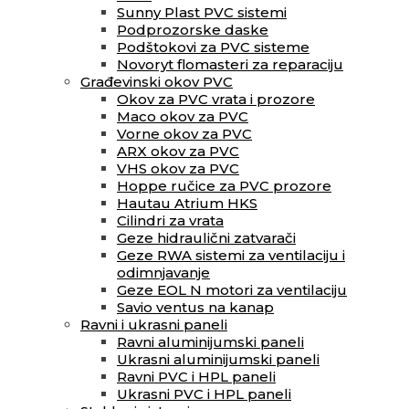
Sunny Plast PVC sistemi
Podprozorske daske
Podštokovi za PVC sisteme
Novoryt flomasteri za reparaciju
Građevinski okov PVC
Okov za PVC vrata i prozore
Maco okov za PVC
Vorne okov za PVC
ARX okov za PVC
VHS okov za PVC
Hoppe ručice za PVC prozore
Hautau Atrium HKS
Cilindri za vrata
Geze hidraulični zatvarači
Geze RWA sistemi za ventilaciju i
odimnjavanje
Geze EOL N motori za ventilaciju
Savio ventus na kanap
Ravni i ukrasni paneli
Ravni aluminijumski paneli
Ukrasni aluminijumski paneli
Ravni PVC i HPL paneli
Ukrasni PVC i HPL paneli