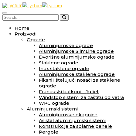
Home
Proizvodi
Ograde
Aluminijumske ograde
Aluminijumske SlimLine ograde
Dvorišne aluminijumske ograde
Staklene ograde
Inox staklene ograde
Aluminijumske staklene ograde
Fiksni i štelujući nosači za staklene
ograde
Francuski balkoni – Juliet
Windstop sistemi za zaštitu od vetra
WPC ograde
Aluminijumski sistemi
Aluminijumske okapnice
Asistal aluminijumski sistemi
Konstrukcija za solarne panele
Pergole