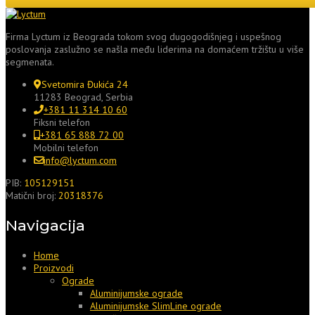
Firma Lyctum iz Beograda tokom svog dugogodišnjeg i uspešnog
poslovanja zaslužno se našla među liderima na domaćem tržištu u više
segmenata.
Svetomira Đukića 24
11283 Beograd, Serbia
+381 11 314 10 60
Fiksni telefon
+381 65 888 72 00
Mobilni telefon
info@lyctum.com
PIB:
105129151
Matični broj:
20318376
Navigacija
Home
Proizvodi
Ograde
Aluminijumske ograde
Aluminijumske SlimLine ograde