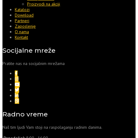
Proizvodi na akciji
Katalozi
Download
Partneri
Zaposlenje
O nama
Kontakt
Socijalne mreže
Pratite nas na socijalnim mrežama
Radno vreme
Naš tim ljudi Vam stoji na raspolaganju radnim danima.
Ponedeljak
8:00 - 16:00