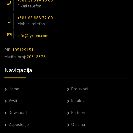
+381 11 314 10 60
Fiksni telefon
+381 65 888 72 00
Mobilni telefon
info@lyctum.com
PIB:
105129151
Matični broj:
20318376
Navigacija
Home
Proizvodi
Vesti
Katalozi
Download
Partneri
Zaposlenje
O nama