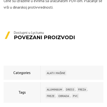
Cene su izražene u evrima sa uračunatim PDV-om. Plaćanje se
vrši u dinarskoj protivvrednosti.
Dostupni u Lyctumu
POVEZANI PROIZVODI
Categories
ALATI I MAŠINE
,
,
,
ALUMINIJUM
DRESS
FREZA
Tags
,
,
FREZE
OBRADA
PVC