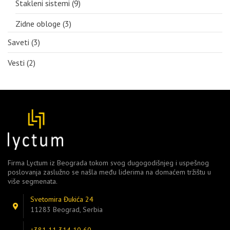
Stakleni sistemi
(9)
Zidne obloge
(3)
Saveti
(3)
Vesti
(2)
Firma Lyctum iz Beograda tokom svog dugogodišnjeg i uspešnog
poslovanja zaslužno se našla među liderima na domaćem tržištu u
više segmenata.
Svetomira Đukića 24
11283 Beograd, Serbia