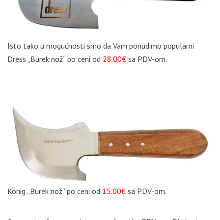
Isto tako u mogućnosti smo da Vam ponudimo popularni
Dress „Burek nož“ po ceni od
28.00€
sa PDV-om.
König „Burek nož“ po ceni od
15.00€
sa PDV-om.