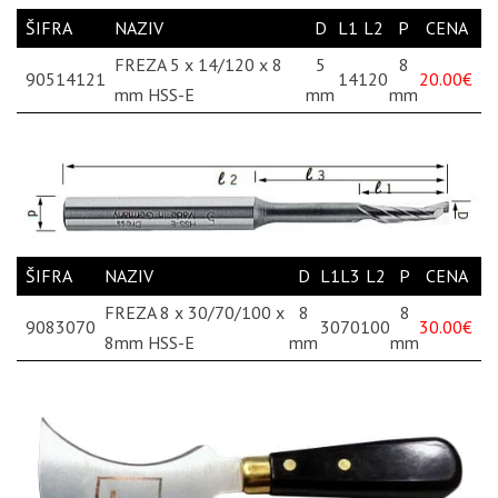
ŠIFRA
NAZIV
D
L1
L2
P
CENA
FREZA 5 x 14/120 x 8
5
8
90514121
14
120
20.00€
mm HSS-E
mm
mm
ŠIFRA
NAZIV
D
L1
L3
L2
P
CENA
FREZA 8 x 30/70/100 x
8
8
9083070
30
70
100
30.00€
8mm HSS-E
mm
mm