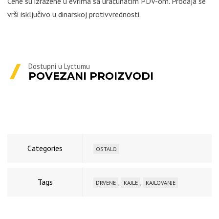
Cene su izražene u evrima sa uračunatim PDV-om. Prodaja se
vrši isključivo u dinarskoj protivvrednosti.
Dostupni u Lyctumu
POVEZANI PROIZVODI
Categories
OSTALO
Tags
,
,
DRVENE
KAJLE
KAJLOVANJE