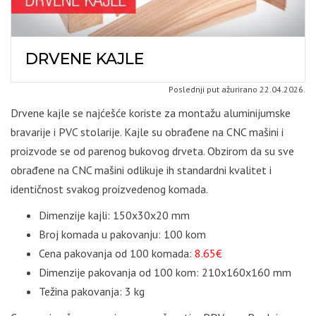
DRVENE KAJLE
Poslednji put ažurirano 22.04.2026.
Drvene kajle se najćešće koriste za montažu aluminijumske
bravarije i PVC stolarije. Kajle su obrađene na CNC mašini i
proizvode se od parenog bukovog drveta. Obzirom da su sve
obrađene na CNC mašini odlikuje ih standardni kvalitet i
identičnost svakog proizvedenog komada.
Dimenzije kajli: 150x30x20 mm
Broj komada u pakovanju: 100 kom
Cena pakovanja od 100 komada:
8.65€
Dimenzije pakovanja od 100 kom: 210x160x160 mm
Težina pakovanja: 3 kg