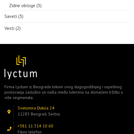
Zidne obloge
(3)
Saveti
(3)
Vesti
(2)
Firma Lyctum iz Beograda tokom svog dugogodišnjeg i uspešnog
poslovanja zaslužno se našla među liderima na domaćem tržištu u
više segmenata.
Svetomira Đukića 24
11283 Beograd, Serbia
+381 11 314 10 60
Fiksni telefon